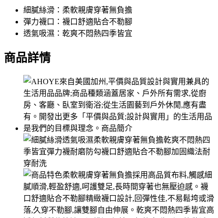
細膩絲滑：柔軟親膚穿著無負擔
彈力襪口：襪口舒適貼合不勒腳
透氣吸濕：乾爽不悶熱四季皆宜
商品詳情