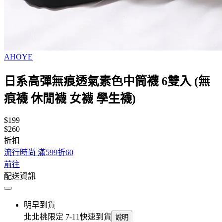
AHOYE
日系高彈無痕透氣素色中筒襪 6雙入 (無
痕襪 休閒襪 女襪 學生襪)
$199
$260
折扣
流行時尚 滿599折60
前往
配送資訊
明早到貨
北北桃限定 7-11快速到貨
說明