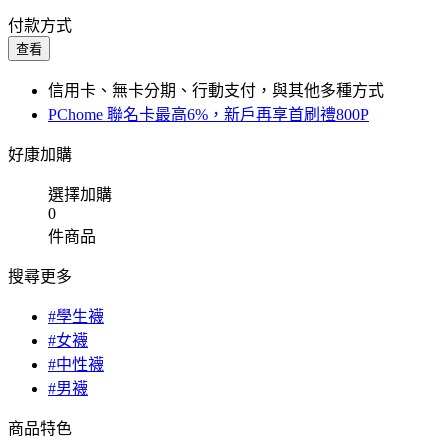
付款方式
查看
信用卡、無卡分期、行動支付，與其他多種方式
PChome 聯名卡最高6%，新戶再享首刷禮800P
好康加購
選擇加購
0
件商品
搜尋更多
#學生襪
#女襪
#中性襪
#男襪
商品特色