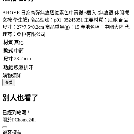
AHOYE 日系高彈無痕透氣素色中筒襪 6雙入 (無痕襪 休閒襪
女襪 學生襪) 商品型號：p01_05245051 主要材質：尼龍 商品
尺寸：27*7.5*0.2cm 商品重量(g)：15 產地名稱：中國大陸 代
理商：亞桓有限公司
材質
其他
款式
中筒
23-25cm
尺寸
功能
吸濕排汗
購物須知
查看
別人也看了
已經到底囉！
關於PChome24h
顧客權益