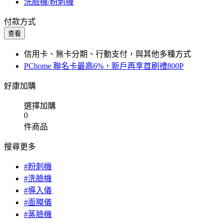
洗臉機/粉刺機
付款方式
查看
信用卡、無卡分期、行動支付，與其他多種方式
PChome 聯名卡最高6%，新戶再享首刷禮800P
好康加購
選擇加購
0
件商品
搜尋更多
#粉刺機
#洗臉機
#導入儀
#面膜儀
#蒸臉機