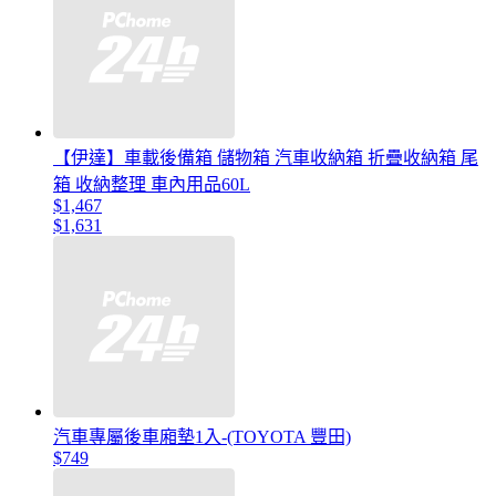
【伊達】車載後備箱 儲物箱 汽車收納箱 折疊收納箱 尾
箱 收納整理 車內用品60L
$1,467
$1,631
汽車專屬後車廂墊1入-(TOYOTA 豐田)
$749