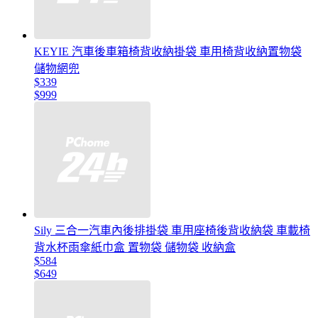
KEYIE 汽車後車箱椅背收納掛袋 車用椅背收納置物袋
儲物網兜
$339
$999
Sily 三合一汽車內後排掛袋 車用座椅後背收納袋 車載椅
背水杯雨傘紙巾盒 置物袋 儲物袋 收納盒
$584
$649