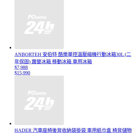
ANBORTEH 安伯特 酷樂單控溫壓縮機行動冰箱30L (二
年保固) 露營冰箱 移動冰箱 車用冰箱
$7,988
$15,990
HADER 汽車座椅後背收納袋掛袋 車用紙巾盒 椅背儲物