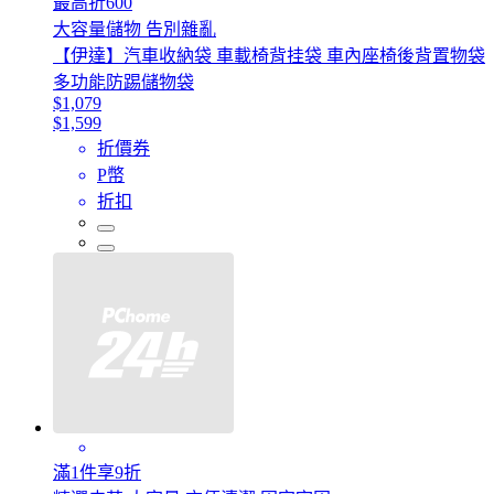
最高折600
大容量儲物 告別雜亂
【伊達】汽車收納袋 車載椅背挂袋 車內座椅後背置物袋
多功能防踢儲物袋
$1,079
$1,599
折價券
P幣
折扣
滿1件享9折