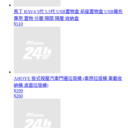
馬丁 RAV4 5代 5.5代 USB置物盒 前座置物盒 USB擴充
專用 置物 分層 隔間 隔層 收納盒
$510
AHOYE 掛式按壓汽車門邊垃圾桶 (車用垃圾桶 車載收
納桶 桌面垃圾桶)
$199
$260