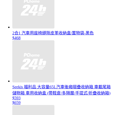
2合1 汽車用座椅縫隙皮革收納盒/置物袋-黑色
$468
Seekis 福利品 大容量65L汽車後廂摺疊收納箱 車載尾箱
儲物箱 車用收納盒 (帶鞋倉/多隔層/手提式/折疊收納箱)
$593
$659