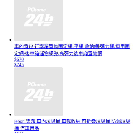
車的背包 行李箱置物固定網-平網 收納網/彈力網/車用固
定網/後車箱儲物網兜/高彈力後車廂置物網
$670
$745
lebon 樂邦 車內垃圾桶 車載收納 可折疊垃圾桶 防漏垃圾
桶 汽車用品