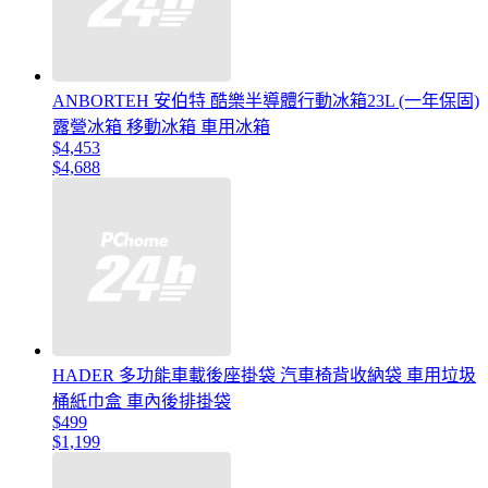
ANBORTEH 安伯特 酷樂半導體行動冰箱23L (一年保固)
露營冰箱 移動冰箱 車用冰箱
$4,453
$4,688
HADER 多功能車載後座掛袋 汽車椅背收納袋 車用垃圾
桶紙巾盒 車內後排掛袋
$499
$1,199