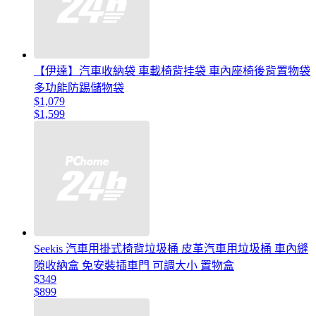
【伊達】汽車收納袋 車載椅背挂袋 車內座椅後背置物袋
多功能防踢儲物袋
$1,079
$1,599
Seekis 汽車用掛式椅背垃圾桶 皮革汽車用垃圾桶 車內縫
隙收納盒 免安裝插車門 可調大小 置物盒
$349
$899