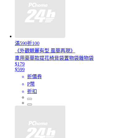
滿590折100
《外觀靚麗有型 風華再現》
車用豪華款提花椅背袋置物袋雜物袋
$179
$599
折價券
P幣
折扣