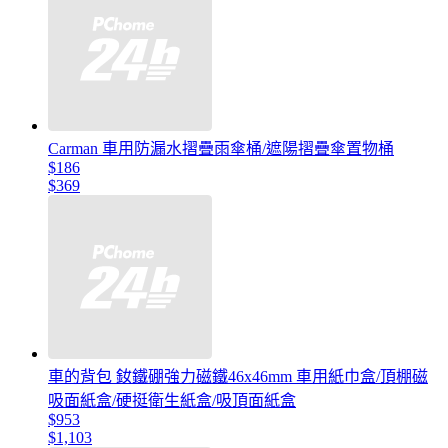
Carman 車用防漏水摺疊雨傘桶/遮陽摺疊傘置物桶
$186
$369
車的背包 釹鐵硼強力磁鐵46x46mm 車用紙巾盒/頂棚磁
吸面紙盒/硬挺衛生紙盒/吸頂面紙盒
$953
$1,103