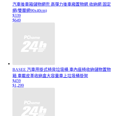
汽車後車箱儲物網兜 高彈力後車廂置物網 收納網 固定
網(雙層網90x40cm)
$339
$649
BASEE 汽車用掛式椅背垃圾桶 車內座椅收納儲物置物
箱 車載皮革收納盒大容量車上垃圾桶掛架
$459
$1,299