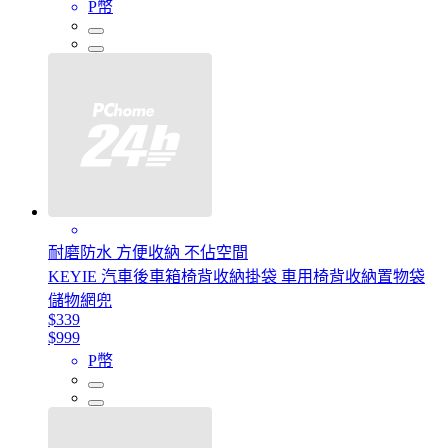
P幣
耐磨防水 方便收納 不佔空間
KEYIE 汽車後車箱椅背收納掛袋 車用椅背收納置物袋
儲物網兜
$339
$999
P幣