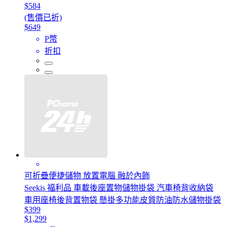
$584
(售價已折)
$649
P幣
折扣
可折疊便捷儲物 放置電腦 融於內飾
Seekis 福利品 車載後座置物儲物掛袋 汽車椅背收納袋
車用座椅後背置物袋 懸掛多功能皮質防油防水儲物掛袋
$399
$1,299