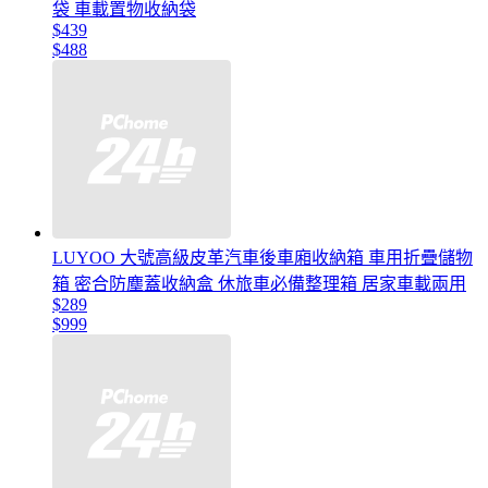
袋 車載置物收納袋
$439
$488
LUYOO 大號高級皮革汽車後車廂收納箱 車用折疊儲物
箱 密合防塵蓋收納盒 休旅車必備整理箱 居家車載兩用
$289
$999