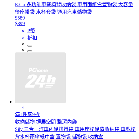
E.Co 多功能車載椅背收納袋 車用面紙盒置物袋 大容量
後座掛袋 水杯套袋 通用汽車儲物袋
$589
$899
P幣
折扣
滿1件享9折
收納儲物 擴展空間 整潔內飾
Sily 三合一汽車內後排掛袋 車用座椅後背收納袋 車載椅
背水杯雨傘紙巾盒 置物袋 儲物袋 收納盒