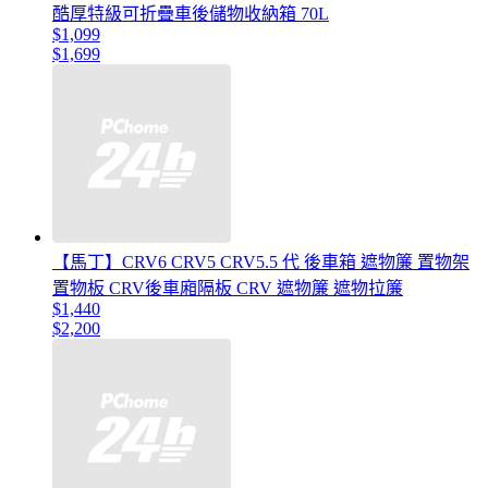
酷厚特級可折疊車後儲物收納箱 70L
$1,099
$1,699
【馬丁】CRV6 CRV5 CRV5.5 代 後車箱 遮物簾 置物架
置物板 CRV後車廂隔板 CRV 遮物簾 遮物拉簾
$1,440
$2,200