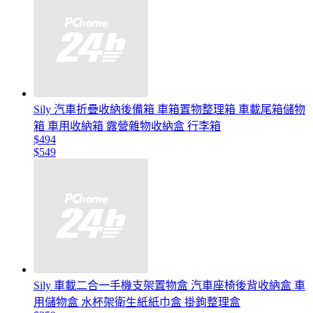
Sily 汽車折疊收納後備箱 車箱置物整理箱 車載尾箱儲物
箱 車用收納箱 露營雜物收納盒 行李箱
$494
$549
Sily 車載二合一手機支架置物盒 汽車座椅後背收納盒 車
用儲物盒 水杯架衛生紙紙巾盒 掛鉤整理盒