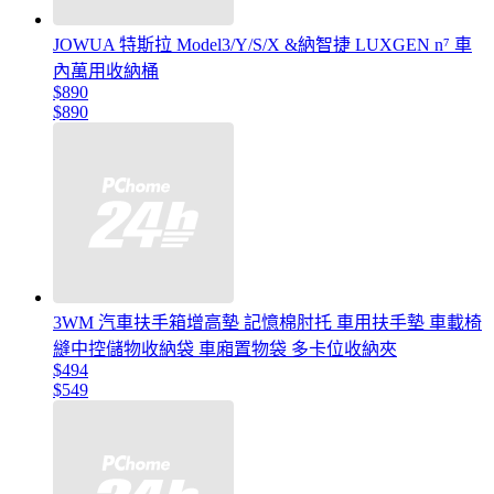
JOWUA 特斯拉 Model3/Y/S/X &納智捷 LUXGEN n⁷ 車
內萬用收納桶
$890
$890
3WM 汽車扶手箱增高墊 記憶棉肘托 車用扶手墊 車載椅
縫中控儲物收納袋 車廂置物袋 多卡位收納夾
$494
$549