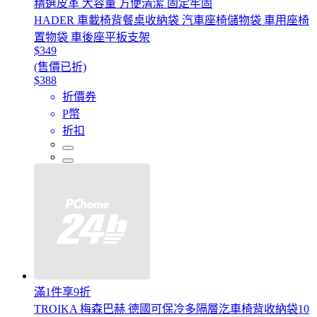
精選皮革 大容量 方便清潔 固定牢固
HADER 車載椅背餐桌收納袋 汽車座椅儲物袋 車用座椅
置物袋 車後座平板支架
$349
(售價已折)
$388
折價券
P幣
折扣
滿1件享9折
TROIKA 梅森巴赫 德國可保冷多隔層汔車椅背收納袋10