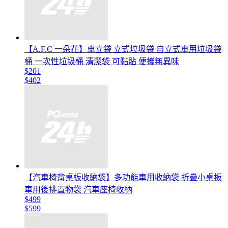
【A.F.C 一朵花】車立袋 立式垃圾袋 自立式車用垃圾袋
桶 一次性垃圾桶 清潔袋 可黏貼 便攜無異味
$201
$402
【汽車椅背桌板收納袋】多功能車用收納袋 折疊小桌板
車用後排置物袋 汽車座椅收納
$499
$599