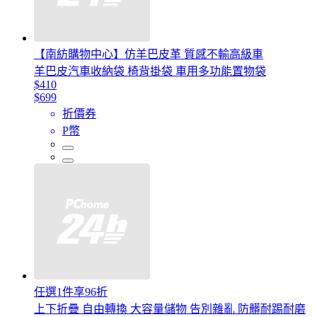
【南紡購物中心】仿羊巴皮革 質感不輸高級車
羊巴皮汽車收納袋 椅背掛袋 車用多功能置物袋
$410
$699
折價券
P幣
任選1件享96折
上下折疊 自由轉換 大容量儲物 告別雜亂 防髒耐踢耐磨