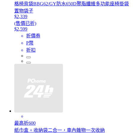
格椅背袋BBG62/GY防水650D聚脂纖維多功能座椅掛袋
置物袋子
$2,339
(售價已折)
$2,599
折價券
P幣
折扣
最高折600
紙巾盒 + 收納袋二合一，車內雜物一次收納