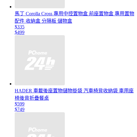
馬丁 Corolla Cross 專用中控置物盒 前座置物盒 專用置物
配件 收納盒 分隔板 儲物盒
$335
$499
HADER 車載後座置物儲物掛袋 汽車椅背收納袋 車用座
椅後背折疊餐桌
$599
$749