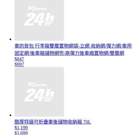
車的背包 行李箱雙層置物網袋-立網 收納網/彈力網/車用
固定網/後車箱儲物網兜/高彈力後車廂置物網/雙層網
$847
$997
酷厚特級可折疊車後儲物收納箱 70L
$1,199
$1,699