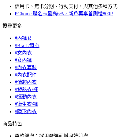
信用卡、無卡分期、行動支付，與其他多種方式
PChome 聯名卡最高6%，新戶再享首刷禮800P
搜尋更多
#內褲女
#Bra T/背心
#女內衣
#女內褲
#內衣套裝
#內衣配件
#情趣內衣
#發熱衣/褲
#運動內衣
#衛生衣/褲
#隱形內衣
商品特色
柔軟親膚：採用嚴選面料呵護肌膚