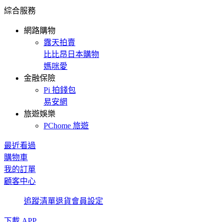
綜合服務
網路購物
露天拍賣
比比昂日本購物
媽咪愛
金融保險
Pi 拍錢包
易安網
旅遊娛樂
PChome 旅遊
最近看過
購物車
我的訂單
顧客中心
追蹤清單
退貨
會員設定
下載 APP