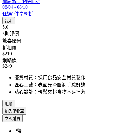
餐廚鍋具限時88折
08/04
-
08/10
任選1件享88折
說明
5.0
5
則評價
驚喜優惠
折扣價
$219
網路價
$249
優質材質：採用食品安全材質製作
匠心工藝：表面光滑圓潤手感舒適
貼心設計：輕鬆夾起食物不易掉落
追蹤
加入購物車
立即購買
P幣