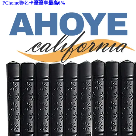
PChome聯名卡
筆筆享最高
6%