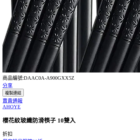
商品編號:DAAC0A-A900GXX5Z
分享
複製連結
賣貴通報
AHOYE
櫻花紋玻纖防滑筷子 10雙入
折扣