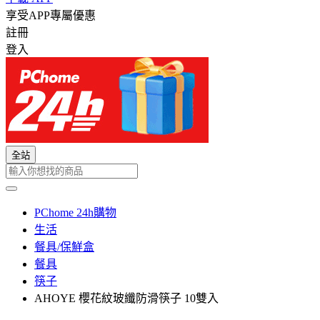
享受APP專屬優惠
註冊
登入
全站
PChome 24h購物
生活
餐具/保鮮盒
餐具
筷子
AHOYE 櫻花紋玻纖防滑筷子 10雙入