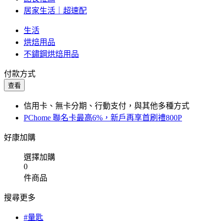
居家生活｜超速配
生活
烘焙用品
不鏽鋼烘焙用品
付款方式
查看
信用卡、無卡分期、行動支付，與其他多種方式
PChome 聯名卡最高6%，新戶再享首刷禮800P
好康加購
選擇加購
0
件商品
搜尋更多
#量匙