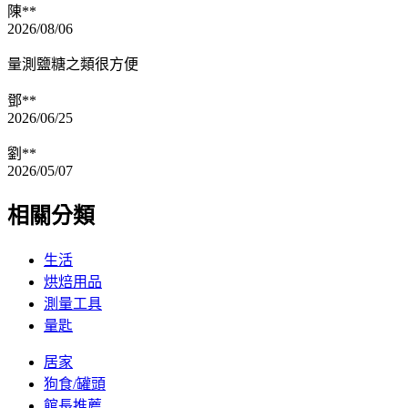
陳**
2026/08/06
量測鹽糖之類很方便
鄧**
2026/06/25
劉**
2026/05/07
相關分類
生活
烘焙用品
測量工具
量匙
居家
狗食/罐頭
館長推薦