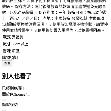
取出衛生棉。 2. 撕下衛生棉底部中間背膠貼紙，將背膠緊貼
褲底。 保存方法：開封後請放置於乾燥清潔處並避免光線直
射，以免產品變質。 保存期限：三年 製造日期：標示於包裝
上（西元年／月／日） 產地：中國製造 台灣監製 注意事項：
1.請勤於更換並注意清潔。 2.使用時如發現不適症狀，請暫停
使用並請教醫生。 3.使用後勿丟入馬桶內，以免馬桶阻塞。
款式
有護翼
尺寸
36cm以上
香味
涼感
購物須知
查看
別人也看了
已經到底囉！
關於PChome24h
顧客權益