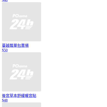
蔓越莓單包賣場
$50
後宮草本舒緩暖宮貼
$48