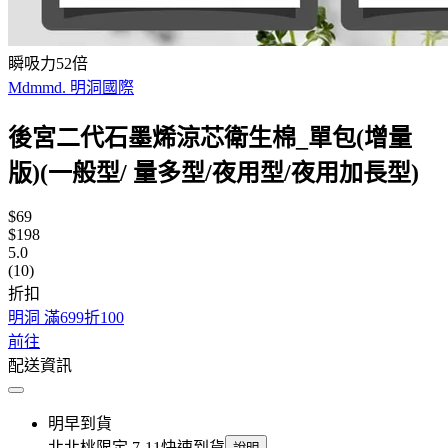
瞬吸力52倍
Mdmmd. 明洞國際
後宮二代石墨烯涼芯衛生棉_單包(增量
版)(一般型/ 量多型/夜用型/夜用加長型)
$69
$198
5.0
(10)
折扣
明洞 滿699折100
前往
配送資訊
明早到貨
北北桃限定 7-11快速到貨