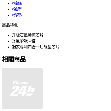
#棉條
#褲型
#護墊
商品特色
升級石墨烯涼芯片
暴風瞬吸52倍
獨家專利四合一功能型芯片
相關商品