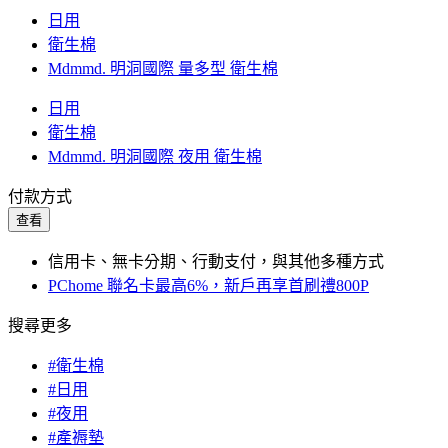
日用
衛生棉
Mdmmd. 明洞國際 量多型 衛生棉
日用
衛生棉
Mdmmd. 明洞國際 夜用 衛生棉
付款方式
查看
信用卡、無卡分期、行動支付，與其他多種方式
PChome 聯名卡最高6%，新戶再享首刷禮800P
搜尋更多
#衛生棉
#日用
#夜用
#產褥墊