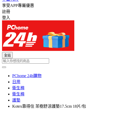
享受APP專屬優惠
註冊
登入
全站
PChome 24h購物
日用
衛生棉
衛生棉
護墊
Kotex靠得住 茶樹舒涼護墊17.5cm 18片/包