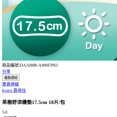
商品編號:DAAB8R-A900I7P63
分享
複製連結
賣貴通報
Kotex 靠得住
茶樹舒涼護墊17.5cm 18片/包
5.0