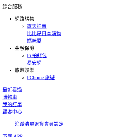
綜合服務
網路購物
露天拍賣
比比昂日本購物
媽咪愛
金融保險
Pi 拍錢包
易安網
旅遊娛樂
PChome 旅遊
最近看過
購物車
我的訂單
顧客中心
追蹤清單
退貨
會員設定
下載 APP