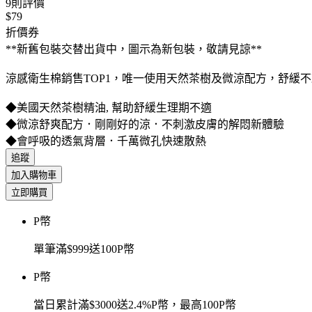
9
則評價
$79
折價券
**新舊包裝交替出貨中，圖示為新包裝，敬請見諒**
涼感衛生棉銷售TOP1，唯一使用天然茶樹及微涼配方，舒緩
◆美國天然茶樹精油, 幫助舒緩生理期不適
◆微涼舒爽配方．剛剛好的涼．不刺激皮膚的解悶新體驗
◆會呼吸的透氣背層．千萬微孔快速散熱
追蹤
加入購物車
立即購買
P幣
單筆滿$999送100P幣
P幣
當日累計滿$3000送2.4%P幣，最高100P幣