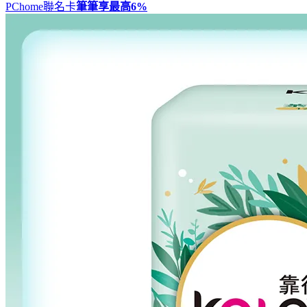
PChome聯名卡
筆筆享最高
6%