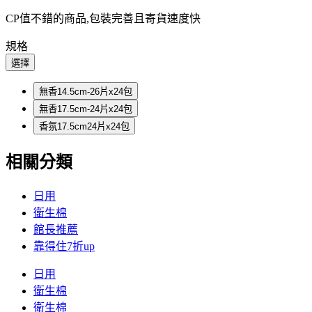
CP值不錯的商品,包裝完善且寄貨速度快
規格
選擇
無香14.5cm-26片x24包
無香17.5cm-24片x24包
香氛17.5cm24片x24包
相關分類
日用
衛生棉
館長推薦
靠得住7折up
日用
衛生棉
衛生棉