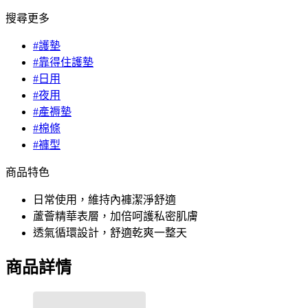
搜尋更多
#護墊
#靠得住護墊
#日用
#夜用
#產褥墊
#棉條
#褲型
商品特色
日常使用，維持內褲潔淨舒適
蘆薈精華表層，加倍呵護私密肌膚
透氣循環設計，舒適乾爽一整天
商品詳情