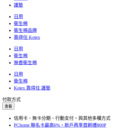
護墊
日用
衛生棉
衛生棉品牌
靠得住 Kotex
日用
衛生棉
無香衛生棉
日用
衛生棉
Kotex 靠得住 護墊
付款方式
查看
信用卡、無卡分期、行動支付，與其他多種方式
PChome 聯名卡最高6%，新戶再享首刷禮800P