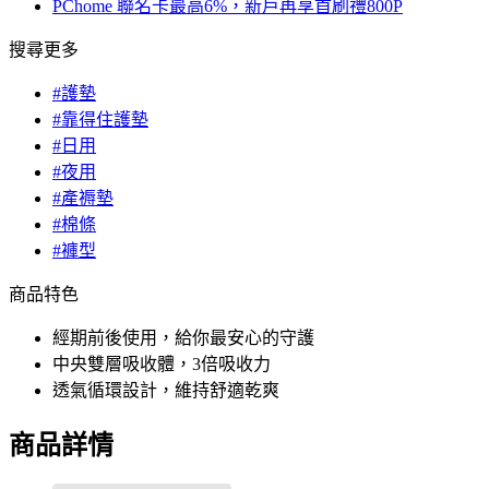
PChome 聯名卡最高6%，新戶再享首刷禮800P
搜尋更多
#護墊
#靠得住護墊
#日用
#夜用
#產褥墊
#棉條
#褲型
商品特色
經期前後使用，給你最安心的守護
中央雙層吸收體，3倍吸收力
透氣循環設計，維持舒適乾爽
商品詳情