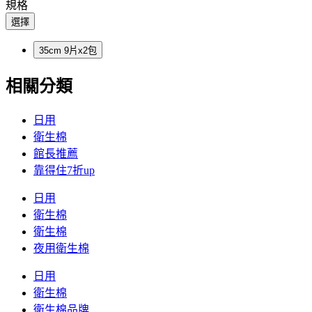
規格
選擇
35cm 9片x2包
相關分類
日用
衛生棉
館長推薦
靠得住7折up
日用
衛生棉
衛生棉
夜用衛生棉
日用
衛生棉
衛生棉品牌