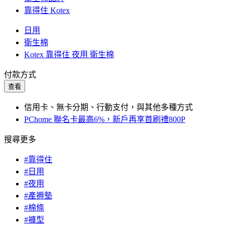
靠得住 Kotex
日用
衛生棉
Kotex 靠得住 夜用 衛生棉
付款方式
查看
信用卡、無卡分期、行動支付，與其他多種方式
PChome 聯名卡最高6%，新戶再享首刷禮800P
搜尋更多
#靠得住
#日用
#夜用
#產褥墊
#棉條
#褲型