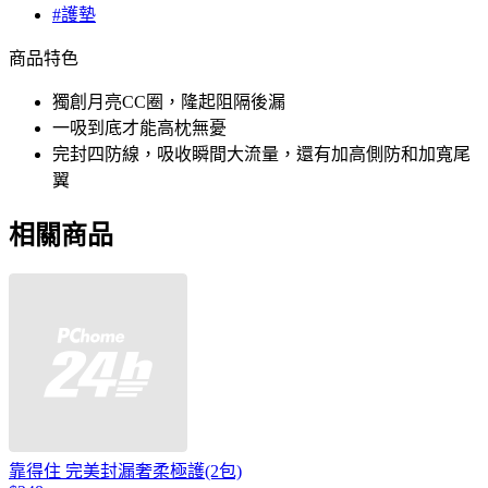
#護墊
商品特色
獨創月亮CC圈，隆起阻隔後漏
一吸到底才能高枕無憂
完封四防線，吸收瞬間大流量，還有加高側防和加寬尾
翼
相關商品
靠得住 完美封漏奢柔極護(2包)