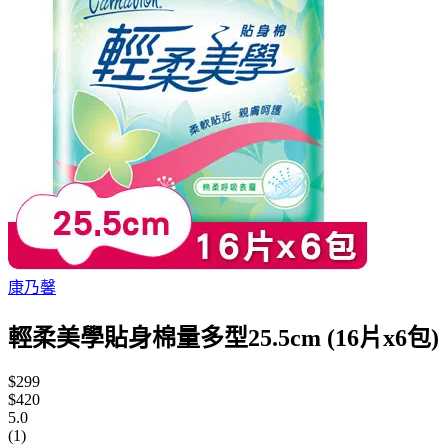
康乃馨
輕柔美學貼身棉量多型25.5cm (16片x6包)
$299
$420
5.0
(1)