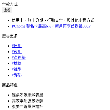
付款方式
查看
信用卡、無卡分期、行動支付，與其他多種方式
PChome 聯名卡最高6%，新戶再享首刷禮800P
搜尋更多
#日用
#夜用
#產褥墊
#棉條
#褲型
#護墊
商品特色
輕柔呼吸細緻表層
高效率超強吸收體
柔美曲線壓紋設計