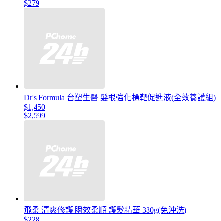
$279
Dr's Formula 台塑生醫 髮根強化標靶促進液(全效養護組)
$1,450
$2,599
飛柔 清爽修護 瞬效柔順 護髮精華 380g(免沖洗)
$228