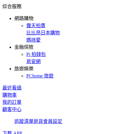
綜合服務
網路購物
露天拍賣
比比昂日本購物
媽咪愛
金融保險
Pi 拍錢包
易安網
旅遊娛樂
PChome 旅遊
最近看過
購物車
我的訂單
顧客中心
追蹤清單
退貨
會員設定
下載 APP