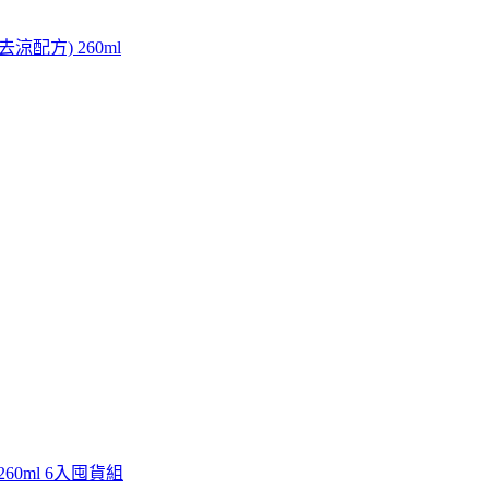
涼配方) 260ml
60ml 6入囤貨組