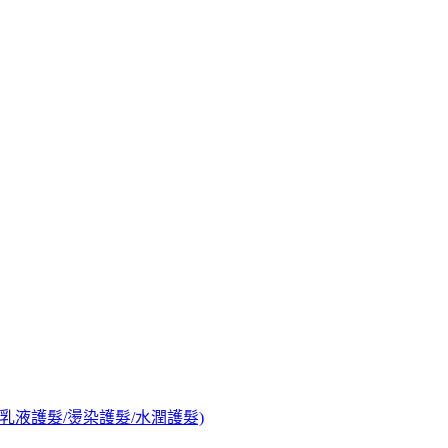
髮/乳液護髮/燙染護髮/水潤護髮)