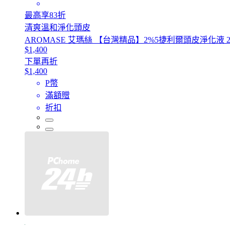
最高享83折
清爽溫和淨化頭皮
AROMASE 艾瑪絲 【台灣精品】2%5捷利爾頭皮淨化液 26
$1,400
下單再折
$1,400
P幣
滿額贈
折扣