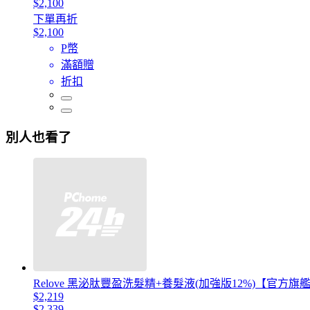
$2,100
下單再折
$2,100
P幣
滿額贈
折扣
別人也看了
Relove 黑泌肽豐盈洗髮精+養髮液(加強版12%)【官方旗
$2,219
$2,339