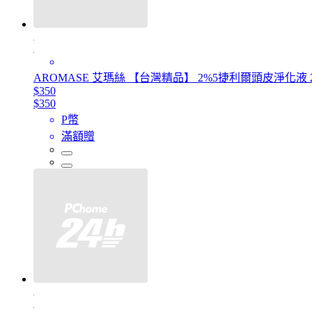
AROMASE 艾瑪絲 【台灣精品】 2%5捷利爾頭皮淨化液 2
$350
$350
P幣
滿額贈