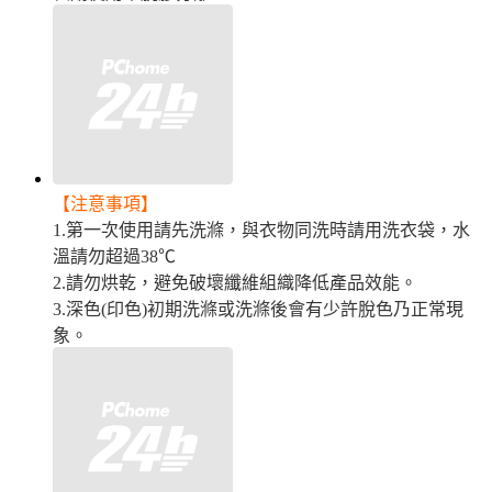
【注意事項】
1.第一次使用請先洗滌，與衣物同洗時請用洗衣袋，水
溫請勿超過38℃
2.請勿烘乾，避免破壞纖維組織降低產品效能。
3.深色(印色)初期洗滌或洗滌後會有少許脫色乃正常現
象。