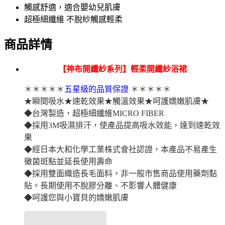
觸感舒適，適合嬰幼兒肌膚
超極細纖維 不脫紗觸感輕柔
商品詳情
【神布開纖紗系列】輕柔開纖紗浴裙
＊＊＊＊＊
五星級的品質保證
＊＊＊＊＊
★瞬間吸水★速乾效果★觸溫效果★呵護嬌嫩肌膚★
◆台灣製造，超極細纖維MICRO FIBER
◆採用3M吸濕排汗，使產品提高吸水效能，達到速乾效
果
◆經日本大和化學工業株式會社認證，本產品不易產生
黴菌斑點並延長使用壽命
◆採用雙面織造長毛面料，非一般市售商品使用藥劑黏
貼。長期使用不脫膠分離、不影響人體健康
◆呵護您與小寶貝的嬌嫩肌膚