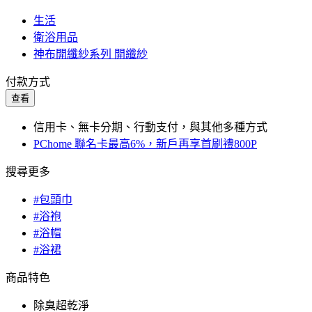
生活
衛浴用品
神布開纖紗系列 開纖紗
付款方式
查看
信用卡、無卡分期、行動支付，與其他多種方式
PChome 聯名卡最高6%，新戶再享首刷禮800P
搜尋更多
#包頭巾
#浴袍
#浴帽
#浴裙
商品特色
除臭超乾淨