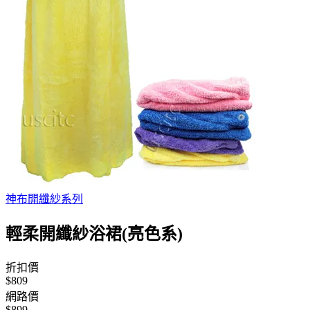
神布開纖紗系列
輕柔開纖紗浴裙(亮色系)
折扣價
$809
網路價
$899