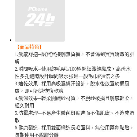
【商品特色】
1.觸感舒適─讓寶寶接觸無負擔，不會傷到寶寶嬌嫩的肌
膚
2.瞬間吸水─使用約毛髮1/100極超細纖維織成，高疏水
性多孔縫隙設計瞬間吸水強是一般毛巾的8倍之多
3.速乾效果─採用高吸濕排汗設計，脫水後放置於通風
處，即可迅速恢復乾爽
4.觸溫效果─輕柔開纖紗材質，不脫紗破損且觸感輕柔，
經久耐用
5.防霉處理─不易產生黴菌斑點進而不傷肌膚、不造成過
敏
6.健康製造─採用雙面織造長毛面料，無使用藥劑黏貼，
長期使用不脫膠分離