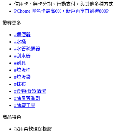
信用卡、無卡分期、行動支付，與其他多種方式
PChome 聯名卡最高6%，新戶再享首刷禮800P
搜尋更多
#通便器
#水桶
#水管疏通器
#刮水器
#刷具
#垃圾桶
#垃圾袋
#抹布
#食物/食器清潔
#除臭芳香劑
#除塵工具
商品特色
採用柔軟環保橡膠