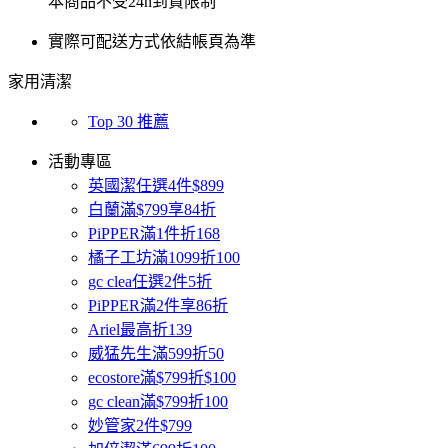
本商品不受24h到貨限制
實際可配送方式依結帳頁為準
家用清潔
Top 30 推薦
活動專區
英國潔任選4件$899
白蘭滿$799享84折
PiPPER滿1件折168
橘子工坊滿1099折100
gc clea任選2件5折
PiPPER滿2件享86折
Ariel最高折139
威猛先生滿599折50
ecostore滿$799折$100
gc clean滿$799折100
妙管家2件$799