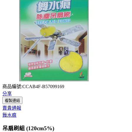
商品編號:CCAB4F-B57099169
分享
複製連結
賣貴通報
舞水痕
吊扇刷組 (120cm5%)