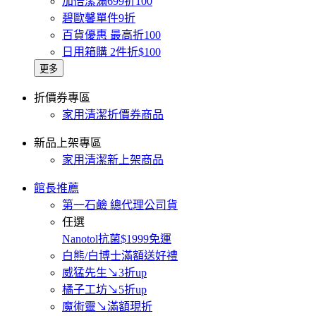
加倍潔滿699折100
碧歐馨單件9折
百貨優惠 最高折100
日用箱購 2件折$100
更多
折價券專區
家用清潔折價券商品
新品上架專區
家用清潔新上架商品
館長推薦
第一石鹼 總代理公司貨
任選
Nanotol抗菌$1999免運
白熊/白博士滿額送好禮
威猛先生↘3折up
橘子工坊↘5折up
魔術靈↘滿額現折