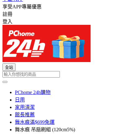
享受APP專屬優惠
註冊
登入
全站
PChome 24h購物
日用
家用清潔
館長推薦
舞水痕滿$699免運
舞水痕 吊扇刷組 (120cm5%)