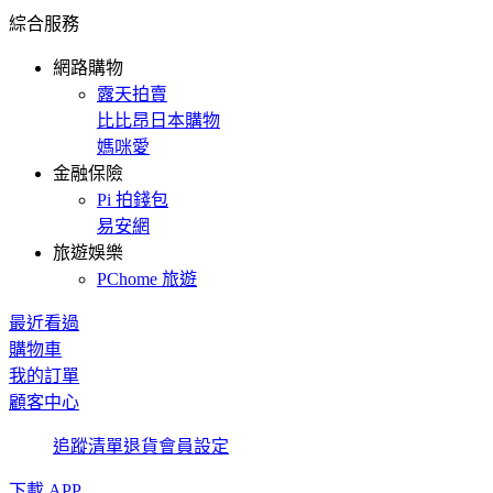
綜合服務
網路購物
露天拍賣
比比昂日本購物
媽咪愛
金融保險
Pi 拍錢包
易安網
旅遊娛樂
PChome 旅遊
最近看過
購物車
我的訂單
顧客中心
追蹤清單
退貨
會員設定
下載 APP