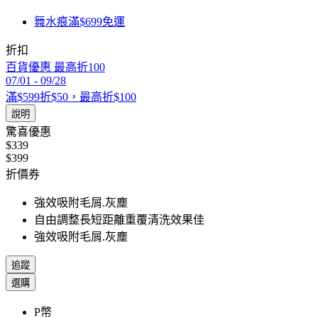
舞水痕滿$699免運
折扣
百貨優惠 最高折100
07/01
-
09/28
滿$599折$50，最高折$100
說明
驚喜優惠
$339
$399
折價券
強效吸附毛屑.灰塵
自由調整長短距離重覆清洗效果佳
強效吸附毛屑.灰塵
追蹤
選購
P幣