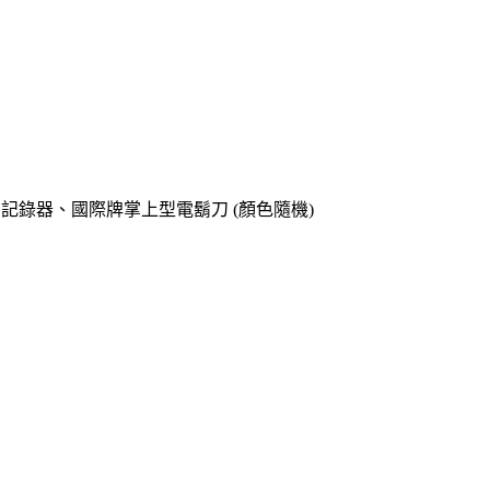
o專用記錄器、國際牌掌上型電鬍刀 (顏色隨機)