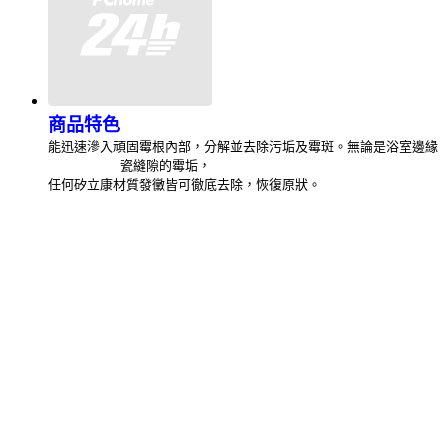
商品特色
能迅速滲入頑固霉根內部，
分解並去除污垢及霉斑。
無論是浴室邊緣
瓷縫隙的霉垢，
任何矽立康材質發黴皆可徹底去除，
恢復原狀。