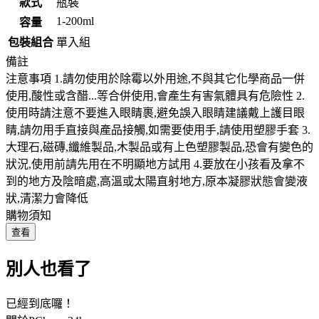
款式
瓶裝
1-200ml
容量
包裝組合
單入組
備註
注意事項 1.請勿使用於除霉以外用途,不與其它化學商品一併
使用,酸性或含醋...等合併使用,會產生有害氣體具有危險性 2.
使用時請注意不要進入眼睛裹,避免誤入眼睛建議戴上護目眼
睛,請勿用手直接與產品接觸,如需要使用手,請使用塑膠手套 3.
大理石,磁磚,纖維製品,木製品或有上色塑膠製品,恐會有變色的
狀況,使用前請先用在不明顯地方試用 4.要放在小孩看及拿不
到的地方及陰暗處,高溫或太陽直射地方,原本凝膠狀態會變液
狀,清潔力會降低
購物須知
查看
別人也看了
已經到底囉！