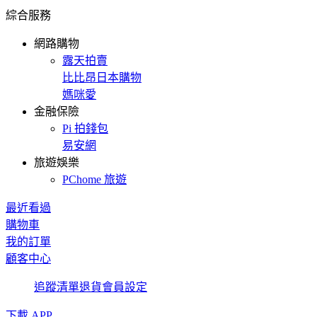
綜合服務
網路購物
露天拍賣
比比昂日本購物
媽咪愛
金融保險
Pi 拍錢包
易安網
旅遊娛樂
PChome 旅遊
最近看過
購物車
我的訂單
顧客中心
追蹤清單
退貨
會員設定
下載 APP