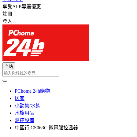
享受APP專屬優惠
註冊
登入
全站
PChome 24h購物
居家
小動物/水族
水族用品
溫控設備
中藍行 CS063C 微電腦控溫器