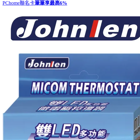
PChome聯名卡
筆筆享最高
6%