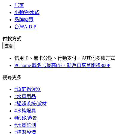
居家
小動物/水族
品牌總覽
台灣A.D.P
付款方式
查看
信用卡、無卡分期、行動支付，與其他多種方式
PChome 聯名卡最高6%，新戶再享首刷禮800P
搜尋更多
#魚缸過濾器
#水草用品
#過濾系統/濾材
#水族燈具
#底砂/造景
#水質監測
#控溫設備