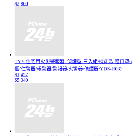
$2,860
TYY 住宅用火災警報器_偵煙型-三入組/機能款 贈口罩6
個(住警器/報警器/警報器/火警器/偵煙器/YDS-H03)
$1,457
$5,340