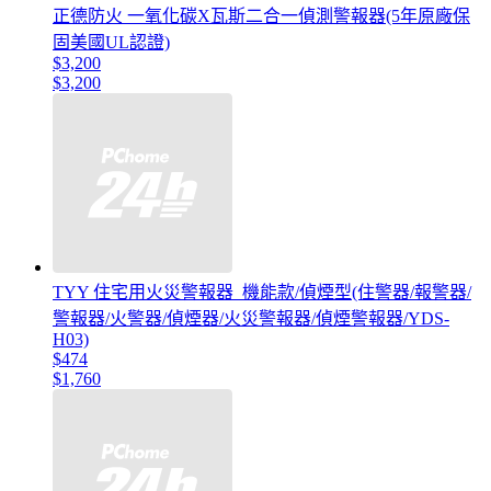
正德防火 一氧化碳X瓦斯二合一偵測警報器(5年原廠保
固美國UL認證)
$3,200
$3,200
TYY 住宅用火災警報器_機能款/偵煙型(住警器/報警器/
警報器/火警器/偵煙器/火災警報器/偵煙警報器/YDS-
H03)
$474
$1,760