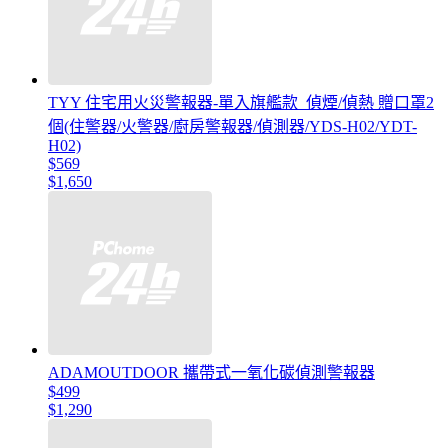
TYY 住宅用火災警報器-單入旗艦款_偵煙/偵熱 贈口罩2
個(住警器/火警器/廚房警報器/偵測器/YDS-H02/YDT-
H02)
$569
$1,650
ADAMOUTDOOR 攜帶式一氧化碳偵測警報器
$499
$1,290