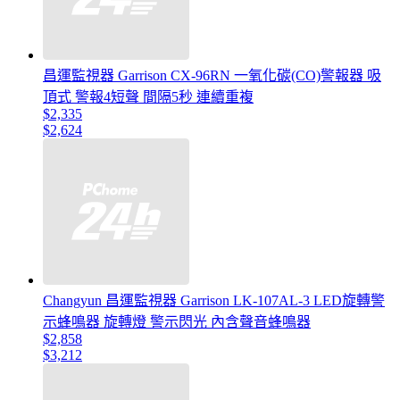
昌運監視器 Garrison CX-96RN 一氧化碳(CO)警報器 吸
頂式 警報4短聲 間隔5秒 連續重複
$2,335
$2,624
Changyun 昌運監視器 Garrison LK-107AL-3 LED旋轉警
示蜂鳴器 旋轉燈 警示閃光 內含聲音蜂鳴器
$2,858
$3,212