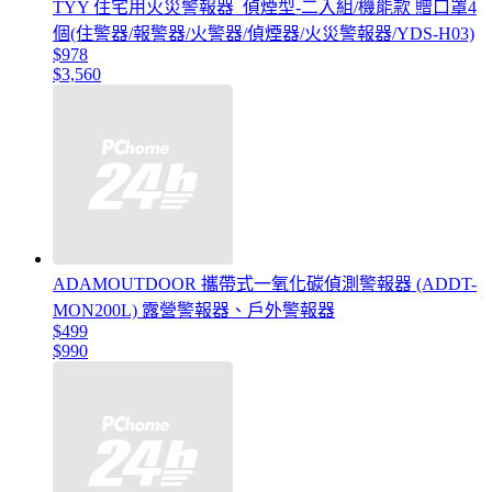
TYY 住宅用火災警報器_偵煙型-二入組/機能款 贈口罩4
個(住警器/報警器/火警器/偵煙器/火災警報器/YDS-H03)
$978
$3,560
ADAMOUTDOOR 攜帶式一氧化碳偵測警報器 (ADDT-
MON200L) 露營警報器、戶外警報器
$499
$990