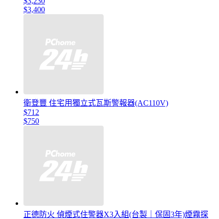
$3,230
$3,400
衛登豐 住宅用獨立式瓦斯警報器(AC110V)
$712
$750
正德防火 偵煙式住警器X3入組(台製｜保固3年)煙霧探