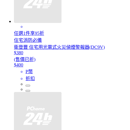
任選1件享95折
住宅消防必備
衛登豐 住宅用光電式火災偵煙警報器(DC9V)
$380
(售價已折)
$400
P幣
折扣