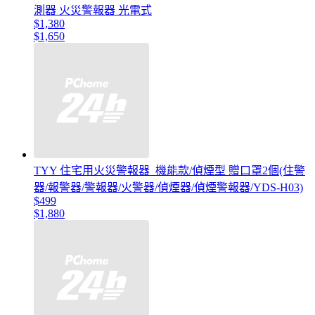
測器 火災警報器 光電式
$1,380
$1,650
TYY 住宅用火災警報器_機能款/偵煙型 贈口罩2個(住警
器/報警器/警報器/火警器/偵煙器/偵煙警報器/YDS-H03)
$499
$1,880