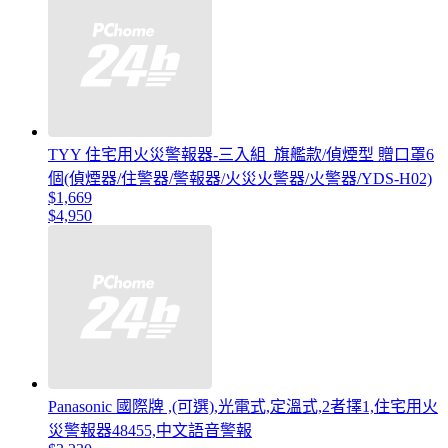
TYY 住宅用火災警報器-三入組_旗艦款/偵煙型 贈口罩6
個(偵煙器/住警器/警報器/火災火警器/火警器/YDS-H02)
$1,669
$4,950
Panasonic 國際牌 ,(可選),光電式,定溫式,2者擇1,住宅用火
災警報器48455,中文語音警報