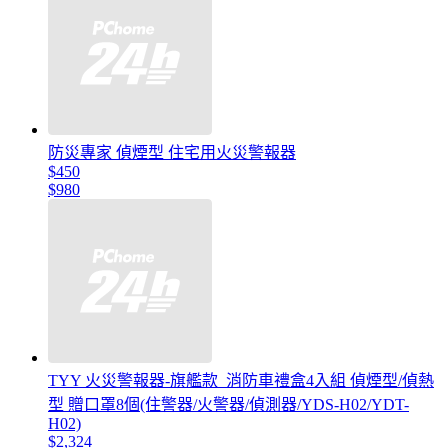
防災專家 偵煙型 住宅用火災警報器
$450
$980
TYY 火災警報器-旗艦款_消防車禮盒4入組 偵煙型/偵熱
型 贈口罩8個(住警器/火警器/偵測器/YDS-H02/YDT-
H02)
$2,324