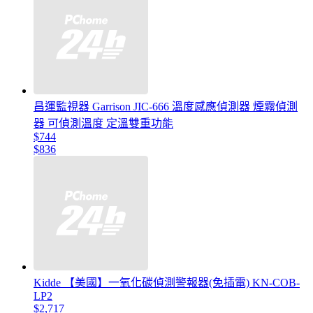
昌運監視器 Garrison JIC-666 溫度感應偵測器 煙霧偵測
器 可偵測溫度 定溫雙重功能
$744
$836
Kidde 【美國】一氧化碳偵測警報器(免插電) KN-COB-
LP2
$2,717