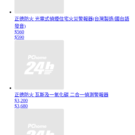
正德防火 光電式偵煙住宅火災警報器(台灣製造/國台語
發音)
$560
$590
正德防火 瓦斯及一氧化碳 二合一偵測警報器
$3,200
$3,680