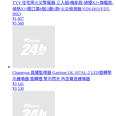
TYY 住宅用火災警報器-三入組(機能款-偵煙X2+旗艦款-
偵熱X1)贈口罩6個/2廳1廚(火災偵測器/YDS-H03/YDT-
H02)
$1,607
$5,560
Changyun 昌運監視器 Garrison LK-107AL-2 LED旋轉警
示蜂鳴器 旋轉燈 警示閃光 內含聲音蜂鳴器
$3,141
$3,530