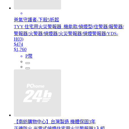
爸氣守護者-下殺5折起
TYY 住宅用火災警報器_機能款/偵煙型(住警器/報警器/
警報器/火警器/偵煙器/火災警報器/偵煙警報器/YDS-
H03)
$474
$1,760
P幣
【南紡購物中心】台灣製造 機體保固3年
正德防火 光電式偵煙住宅用火災警報器3入組