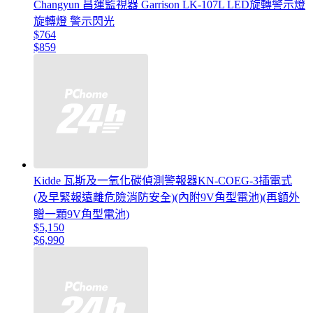
Changyun 昌運監視器 Garrison LK-107L LED旋轉警示燈
旋轉燈 警示閃光
$764
$859
Kidde 瓦斯及一氧化碳偵測警報器KN-COEG-3插電式
(及早緊報遠離危險消防安全)(內附9V角型電池)(再額外
贈一顆9V角型電池)
$5,150
$6,990