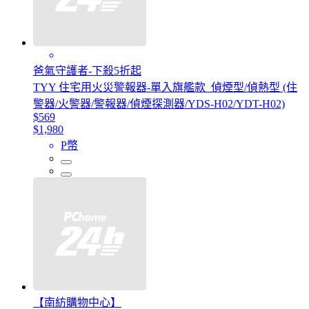
爸氣守護者-下殺5折起
TYY 住宅用火災警報器-單入旗艦款_偵煙型/偵熱型 (住
警器/火警器/警報器/偵煙探測器/YDS-H02/YDT-H02)
$569
$1,980
P幣
【南紡購物中心】