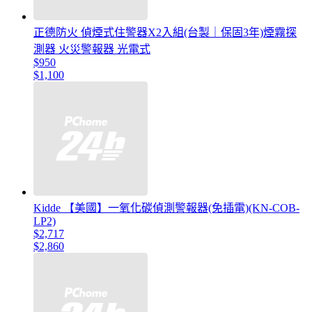
正德防火 偵煙式住警器X2入組(台製｜保固3年)煙霧探
測器 火災警報器 光電式
$950
$1,100
Kidde 【美國】一氧化碳偵測警報器(免插電)(KN-COB-
LP2)
$2,717
$2,860