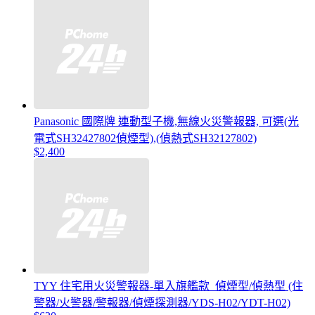
Panasonic 國際牌 連動型子機,無線火災警報器, 可選(光
電式SH32427802偵煙型),(偵熱式SH32127802)
$2,400
TYY 住宅用火災警報器-單入旗艦款_偵煙型/偵熱型 (住
警器/火警器/警報器/偵煙探測器/YDS-H02/YDT-H02)