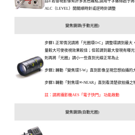
註d.若發現影像有許多黑色雜點,請用十字螺絲起子將
ALC（LEVEL）開關順時針或逆時針調整
變焦鏡頭(手動光圈)
步驟1.正常情況請將「光圈環O-C」調整環調到最大
量較大可使夜視效果較佳；但若調到最大發現有曝光
則再將「光圈」調小一些直到光線正常為止
步驟2.轉動「變焦環T-W」直到影像呈現您想拍攝的
∞
步驟3.轉動「對焦環
-NEAR」直到看清楚欲拍攝之
註：請將攝影機AES「電子快門」 功能啟動
變焦鏡頭(自動光圈)