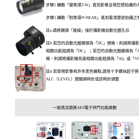
步驟1.轉動「變焦環T-W」直到影像呈現您想拍攝的
∞
步驟2.轉動「對焦環
-NEAR」直到看清楚欲拍攝之
註a.請將鏡頭「尾線」接於攝影機自動光圈孔位
註b.若您的自動光圈鏡頭為「DC」規格，則請將攝
相關功能鈕調為「DC」 ；若您的自動光圈鏡頭為「A
格，則請將攝影機背面相關功能鈕調為「AI」或「VI
註d.若發現影像有許多黑色雜點,請用十字螺絲起子將
ALC（LEVEL）開關順時針或逆時針調整
一般情況請將AES電子快門功能啟動