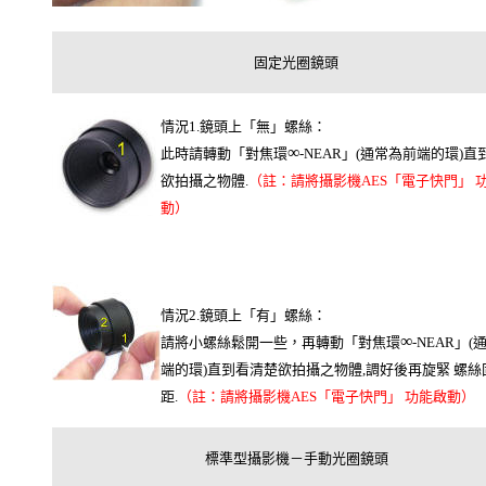
固定光圈鏡頭
情況1.鏡頭上「無」螺絲：
∞
此時請轉動「對焦環
-NEAR」(通常為前端的環)
欲拍攝之物體.
（註：請將攝影機AES「電子快門」 
動）
情況2.鏡頭上「有」螺絲：
∞
請將小螺絲鬆開一些，再轉動「對焦環
-NEAR」
端的環)直到看清楚欲拍攝之物體,調好後再旋緊 螺絲
距.
（註：請將攝影機AES「電子快門」 功能啟動）
標準型攝影機－手動光圈鏡頭