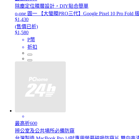
除塵定位膜層設計，DIY貼合簡單
o-one 圓一 【大螢膜PRO三代】Google Pixel 10 Pr
$1,430
(售價已折)
$1,580
P幣
折扣
最高折600
辨公室及公共場所必備防窺
台灣製造 MacBook Pro 14吋專用螢幕磁吸防窺片 