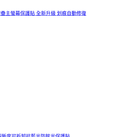
o Fold 摺疊主螢幕保護貼 全新升級 划痕自動修復
雙向高清晰度可拆卸抗藍光防眩光保護貼