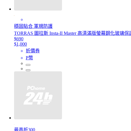
穩固貼合 軍規防護
TORRAS 圖拉斯 Insta-II Master 高清滿版螢幕鋼化玻璃保護貼fo
$690
$1,000
折價券
P幣
最高折300