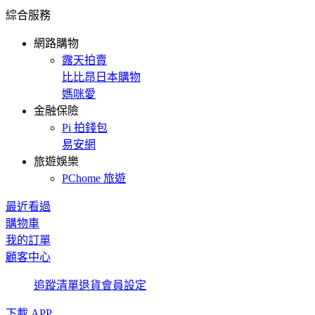
綜合服務
網路購物
露天拍賣
比比昂日本購物
媽咪愛
金融保險
Pi 拍錢包
易安網
旅遊娛樂
PChome 旅遊
最近看過
購物車
我的訂單
顧客中心
追蹤清單
退貨
會員設定
下載 APP