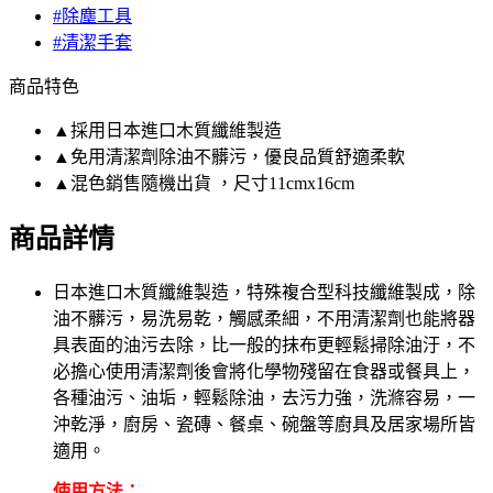
#除塵工具
#清潔手套
商品特色
▲採用日本進口木質纖維製造
▲免用清潔劑除油不髒污，優良品質舒適柔軟
▲混色銷售隨機出貨 ，尺寸11cmx16cm
商品詳情
日本進口木質纖維製造，特殊複合型科技纖維製成，除
油不髒污，易洗易乾，觸感柔細，不用清潔劑也能將器
具表面的油污去除，比一般的抹布更輕鬆掃除油汙，不
必擔心使用清潔劑後會將化學物殘留在食器或餐具上，
各種油污、油垢，輕鬆除油，去污力強，洗滌容易，一
沖乾淨，廚房、瓷磚、餐桌、碗盤等廚具及居家場所皆
適用。
使用方法：