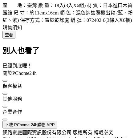
產 地：臺灣 數 量：18入(3入X6組) 材 質：日本進口木質
纖維 尺 寸：約11cmx16cm 顏 色：混色銷售隨機出貨 (藍、粉
紅、紫) 保存方式：置於乾燥處 編 號：072402-6(3條入X6捆)
購物須知
查看
別人也看了
已經到底囉！
關於PChome24h
顧客權益
其他服務
企業合作
下載 PChome 24h購物 APP
網路家庭國際資訊股份有限公司 版權所有 轉載必究