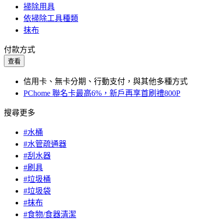
掃除用具
依掃除工具種類
抹布
付款方式
查看
信用卡、無卡分期、行動支付，與其他多種方式
PChome 聯名卡最高6%，新戶再享首刷禮800P
搜尋更多
#水桶
#水管疏通器
#刮水器
#刷具
#垃圾桶
#垃圾袋
#抹布
#食物/食器清潔