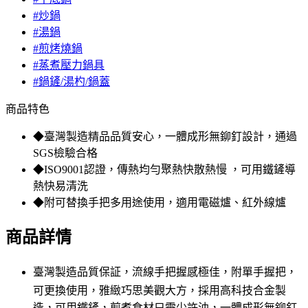
#炒鍋
#湯鍋
#煎烤燒鍋
#蒸煮壓力鍋具
#鍋鏟/湯杓/鍋蓋
商品特色
◆臺灣製造精品品質安心，一體成形無鉚釘設計，通過
SGS檢驗合格
◆ISO9001認證，傳熱均勻聚熱快散熱慢 ，可用鐵鏟導
熱快易清洗
◆附可替換手把多用途使用，適用電磁爐、紅外線爐
商品詳情
臺灣製造品質保証，流線手把握感極佳，
附單手握把，
可更換使用
，雅緻巧思美觀大方，採用高科技合金製
造，可用鐵鏟，煎煮食材只需少許油，一體成形無鉚釘