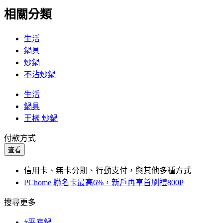
相關分類
生活
鍋具
炒鍋
不沾炒鍋
生活
鍋具
王樣 炒鍋
付款方式
查看
信用卡、無卡分期、行動支付，與其他多種方式
PChome 聯名卡最高6%，新戶再享首刷禮800P
搜尋更多
#平底鍋