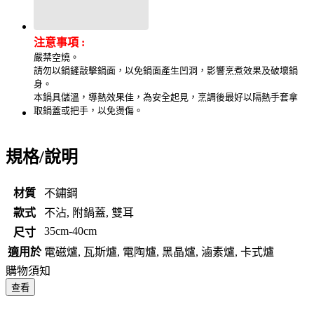
注意事項 :
嚴禁空燒。
請勿以鍋鏟敲擊鍋面，以免鍋面產生凹洞，影響烹煮效果及破壞鍋
身。
本鍋具儲溫，導熱效果佳，為安全起見，烹調後最好以隔熱手套拿
取鍋蓋或把手，以免燙傷。
規格/說明
材質
不鏽鋼
款式
不沾, 附鍋蓋, 雙耳
35cm-40cm
尺寸
適用於
電磁爐, 瓦斯爐, 電陶爐, 黑晶爐, 滷素爐, 卡式爐
購物須知
查看