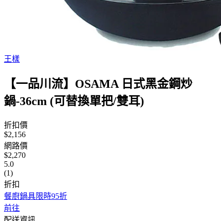
王樣
【一品川流】OSAMA 日式黑金鋼炒
鍋-36cm (可替換單把/雙耳)
折扣價
$2,156
網路價
$2,270
5.0
(1)
折扣
餐廚鍋具限時95折
前往
配送資訊