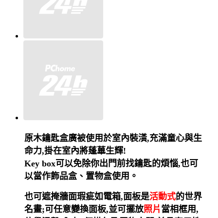
原木鑰匙盒廣被使用於室內裝潢,充滿童心與生
命力,掛在室內將蓬蓽生輝!
Key box可以免除你出門前找鑰匙的煩惱,也可
以當作飾品盒、置物盒使用。
也可遮掩牆面瑕疵如電箱,面板是
活動式
的世界
名畫;可任意變換面板,並可擺放
照片
當相框用,