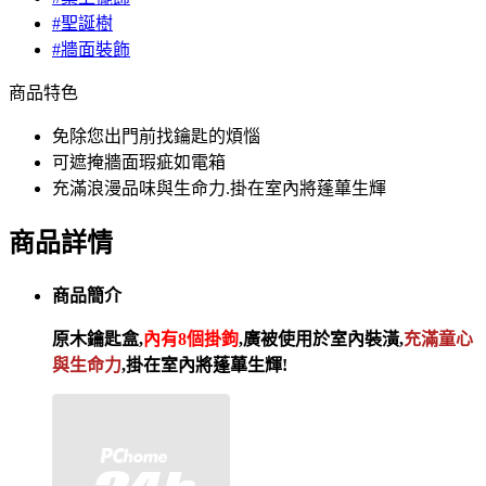
#聖誕樹
#牆面裝飾
商品特色
免除您出門前找鑰匙的煩惱
可遮掩牆面瑕疵如電箱
充滿浪漫品味與生命力.掛在室內將蓬蓽生輝
商品詳情
商品簡介
原木鑰匙盒,
內有8個掛鉤
,廣被使用於室內裝潢,
充滿童心
與生命力
,掛在室內將蓬蓽生輝!