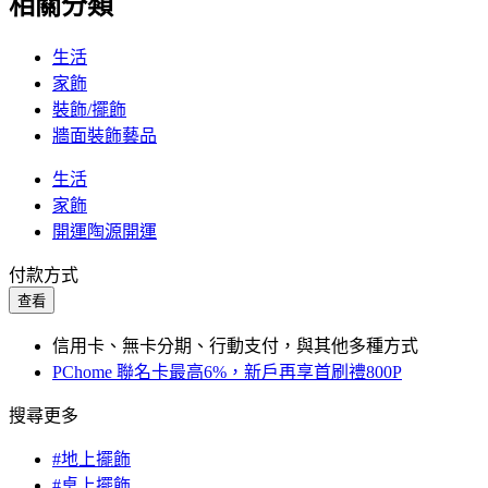
相關分類
生活
家飾
裝飾/擺飾
牆面裝飾藝品
生活
家飾
開運陶源開運
付款方式
查看
信用卡、無卡分期、行動支付，與其他多種方式
PChome 聯名卡最高6%，新戶再享首刷禮800P
搜尋更多
#地上擺飾
#桌上擺飾