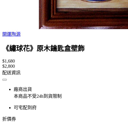
開運陶源
《繡球花》原木鑰匙盒壁飾
$1,680
$2,800
配送資訊
廠商出貨
本商品不受24h到貨限制
可宅配到府
折價券