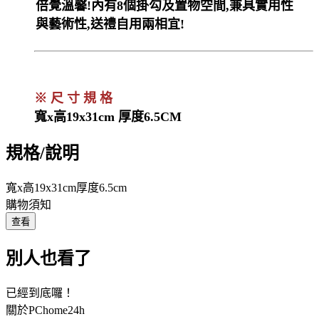
倍覺溫馨!內有8個掛勾及置物空間,兼具實用性
與藝術性,送禮自用兩相宜!
※ 尺 寸 規 格
寬x高19x31cm 厚度6.5CM
規格/說明
寬x高19x31cm厚度6.5cm
購物須知
查看
別人也看了
已經到底囉！
關於PChome24h