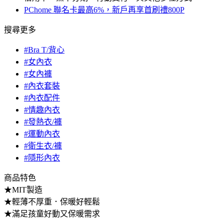
PChome 聯名卡最高6%，新戶再享首刷禮800P
搜尋更多
#Bra T/背心
#女內衣
#女內褲
#內衣套裝
#內衣配件
#情趣內衣
#發熱衣/褲
#運動內衣
#衛生衣/褲
#隱形內衣
商品特色
★MIT製造
★輕薄不厚重．保暖好輕鬆
★滿足孩童好動又保暖需求