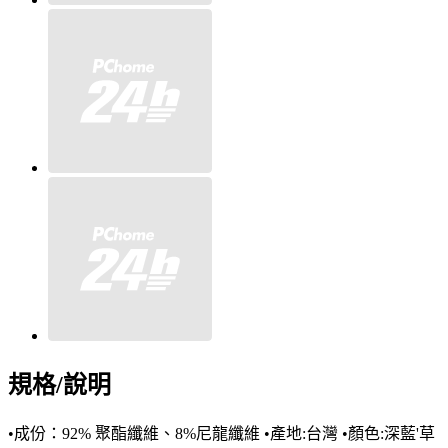
規格/說明
•成份：92% 聚酯纖維、8%尼龍纖維 •產地:台灣 •顏色:深藍'草