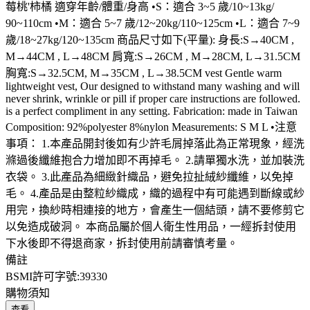
莓桃'柿橘 適穿年齡/體重/身高 •S：適合 3~5 歲/10~13kg/
90~110cm •M：適合 5~7 歲/12~20kg/110~125cm •L：適合 7~9
歲/18~27kg/120~135cm 商品尺寸如下(平量): 身長:S→40CM ,
M→44CM , L→48CM 肩寬:S→26CM , M→28CM, L→31.5CM
胸寬:S→32.5CM, M→35CM , L→38.5CM vest Gentle warm
lightweight vest, Our designed to withstand many washing and will
never shrink, wrinkle or pill if proper care instructions are followed.
is a perfect compliment in any setting. Fabrication: made in Taiwan
Composition: 92%polyester 8%nylon Measurements: S M L •注意
事項： 1.本產品開封後如有少許毛屑掉落此為正常現象，經洗
滌過後纖維抱合力增加即不再掉毛。 2.請單獨水洗，並加裝洗
衣袋。 3.此產品為細緻針織品，避免拉扯絨紗纖維，以免掉
毛。 4.產品是由整粒紗織成，織的過程中有可能遇到斷線或紗
用完，換紗時相連接的地方，會產生一個結頭，請不要修剪它
以免造成破洞。 本商品屬於個人衛生性用品，一經拆封使用
下水後即不得退商家，拆封使用前請審慎考量。
備註
BSMI許可字號:39330
購物須知
查看