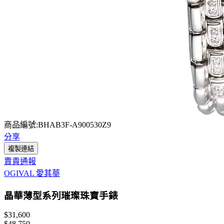
商品編號:BHAB3F-A900530Z9
分享
複製連結
賣貴通報
OGIVAL 愛其華
晶華薄型系列璀璨珠寶手錶
$31,600
$48,750