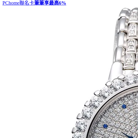
PChome聯名卡
筆筆享最高
6%