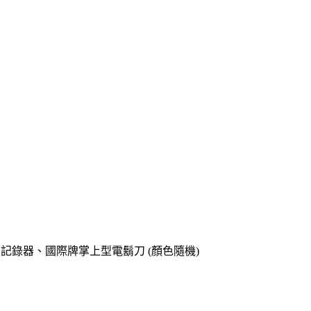
o專用記錄器、國際牌掌上型電鬍刀 (顏色隨機)