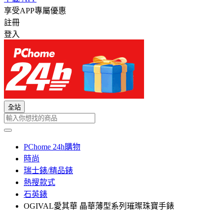
享受APP專屬優惠
註冊
登入
全站
PChome 24h購物
時尚
瑞士錶/精品錶
熱搜款式
石英錶
OGIVAL愛其華 晶華薄型系列璀璨珠寶手錶