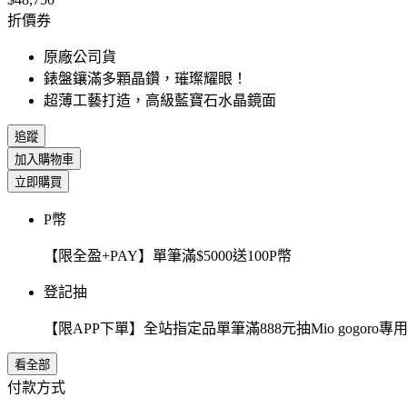
折價券
原廠公司貨
錶盤鑲滿多顆晶鑽，璀璨耀眼！
超薄工藝打造，高級藍寶石水晶鏡面
追蹤
加入購物車
立即購買
P幣
【限全盈+PAY】單筆滿$5000送100P幣
登記抽
【限APP下單】全站指定品單筆滿888元抽Mio gogor
看全部
付款方式