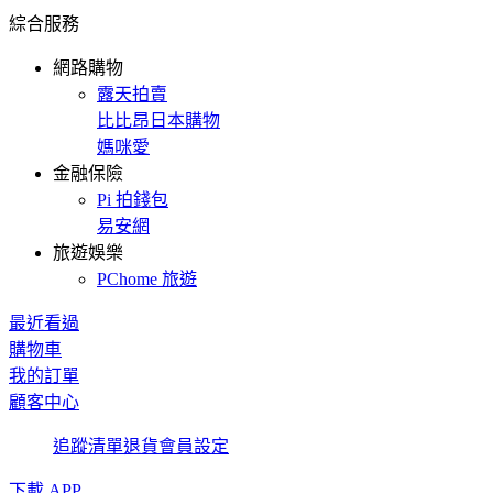
綜合服務
網路購物
露天拍賣
比比昂日本購物
媽咪愛
金融保險
Pi 拍錢包
易安網
旅遊娛樂
PChome 旅遊
最近看過
購物車
我的訂單
顧客中心
追蹤清單
退貨
會員設定
下載 APP