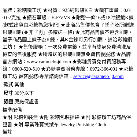
品牌：彩糖鑽工坊 ★材質：925純銀鍍K白 ★鑽石重量：0.01-
0.02克拉 ★鑽石等級：E-F/VVS ★附贈一條16或18吋銀鍍K鍊
(款式出貨由彩糖為您搭配) ★此商品售價包含了墜子及所贈送
銀鍍K鍊 (並非『再』多贈送一條) ★此商品售價不包含K鍊，
墜子商品圖上鍊子為K鍊，其K金鍊可另行加購，請洽彩糖鑽
工坊！ ★售後服務：一次免費電鍍，並享有終身免費清洗及
檢查的售後服務 ★所贈送的銀鍍K鍊無免費售後服務 ★品牌
官方網站：www.caramelo-jd.com ★彩糖貴賓免付費服務專
線：0800-520-510 ★彩糖貴賓服務專線：0972-366-001 ★彩糖
鑽工坊 顧客服務/專業諮詢信箱：
service@caramelo-jd.com
款式
其他
尺寸
30分以下
認證
原廠保證書
標準配備
★附 彩糖包裝盒 ★附 彩糖包裝提袋 ★附 彩糖鑽工坊商品保
證書 ★附 專業珠寶擦拭布 Jewelry Polishing Cloth
備註