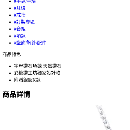
#手鍊/手環
#耳環
#戒指
#訂製專區
#套組
#項鍊
#墜飾/胸針/配件
商品特色
字母鑽石項鍊 天然鑽石
彩糖鑽工坊獨家設計款
附贈銀鍍K鍊
商品詳情