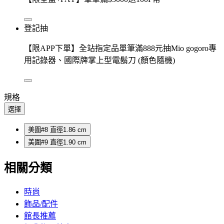
登記抽
【限APP下單】全站指定品單筆滿888元抽Mio gogoro專
用記錄器、國際牌掌上型電鬍刀 (顏色隨機)
規格
選擇
美圍#8 直徑1.86 cm
美圍#9 直徑1.90 cm
相關分類
時尚
飾品/配件
館長推薦