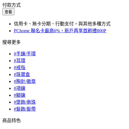
付款方式
查看
信用卡、無卡分期、行動支付，與其他多種方式
PChome 聯名卡最高6%，新戶再享首刷禮800P
搜尋更多
#手鍊/手環
#耳環
#戒指
#珠寶盒
#胸針/徽章
#項鍊
#腳鍊
#墜飾/串珠
#髮飾/髮帶
商品特色