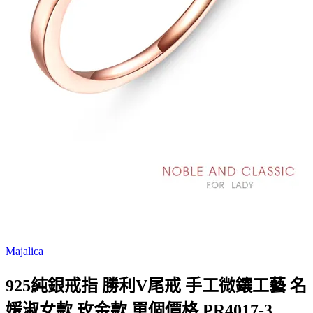
Majalica
925純銀戒指 勝利V尾戒 手工微鑲工藝 名
媛淑女款 玫金款 單個價格 PR4017-3