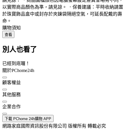
請見諒！ ．商品圖檔顏色因電腦螢幕設定差異會略有不同，
以實際商品顏色為準，請見諒。 ．保養建議：平時收納請置
於珠寶飾品盒中或封存於夾鍊袋隔絕空氣，可延長配戴的壽
命。
購物須知
查看
別人也看了
已經到底囉！
關於PChome24h
顧客權益
其他服務
企業合作
下載 PChome 24h購物 APP
網路家庭國際資訊股份有限公司 版權所有 轉載必究