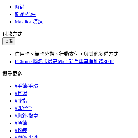
時尚
飾品/配件
Majalica 項鍊
付款方式
查看
信用卡、無卡分期、行動支付，與其他多種方式
PChome 聯名卡最高6%，新戶再享首刷禮800P
搜尋更多
#手鍊/手環
#耳環
#戒指
#珠寶盒
#胸針/徽章
#項鍊
#腳鍊
#墜飾/串珠