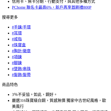
信用卡、無卡分期、行動支付，與其他多種方式
PChome 聯名卡最高6%，新戶再享首刷禮800P
搜尋更多
#手鍊/手環
#耳環
#戒指
#珠寶盒
#胸針/徽章
#項鍊
#腳鍊
#墜飾/串珠
#髮飾/髮帶
商品特色
3％不妥協。如此，鋼好。
嚴選316珠寶級白鋼，質感無價 獨家中古世紀風格，歐
美風行