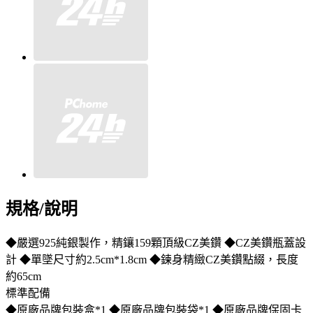
規格/說明
◆嚴選925純銀製作，精鑲159顆頂級CZ美鑽 ◆CZ美鑽瓶蓋設
計 ◆單墜尺寸約2.5cm*1.8cm ◆鍊身精緻CZ美鑽點綴，長度
約65cm
標準配備
◆原廠品牌包裝盒*1 ◆原廠品牌包裝袋*1 ◆原廠品牌保固卡