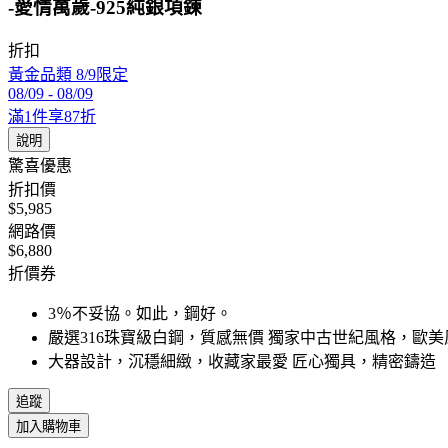
-愛情萬歲-925純銀項鍊
折扣
黃金品類 8/9限定
08/09
-
08/09
滿1件享87折
說明
驚喜優惠
折扣價
$5,985
網路價
$6,880
折價券
3％不妥協。如此，鋼好。
嚴選316珠寶級白鋼，質感無價 獨家中古世紀風格，歐美
大器設計，沉穩細緻，收藏家最愛 匠心獨具，精密鑄造
追蹤
加入購物車