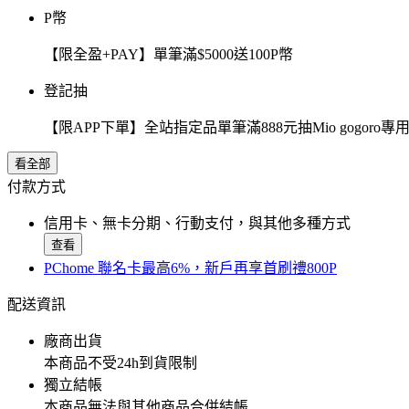
P幣
【限全盈+PAY】單筆滿$5000送100P幣
登記抽
【限APP下單】全站指定品單筆滿888元抽Mio gogor
看全部
付款方式
信用卡、無卡分期、行動支付，與其他多種方式
查看
PChome 聯名卡最高6%，新戶再享首刷禮800P
配送資訊
廠商出貨
本商品不受24h到貨限制
獨立結帳
本商品無法與其他商品合併結帳