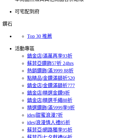
可宅配到府
鑽石
Top 30 推薦
活動專區
鎮金店|滿萬再享93折
蘇菲亞鑽飾57折 24hrs
熱銷鑽飾|滿3999 88折
點睛品|金鑽滿額折520
鎮金店|金鑽滿額折777
鎮金店|精選金鑽9折
鎮金店|精選手繩88折
精選鑽飾|滿5999享9折
ides|甜蜜浪漫7折
ides|浪漫情人禮85折
蘇菲亞|網路獨享95折
蘇菲亞|七夕獻禮66折