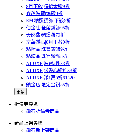
8月下殺|精選金鑽9折
森茂珠寶|爆殺9折
EM|精選鑽飾 下殺6折
伯金仕|全館鑽飾95折
天然翡翠|爆殺79折
京華鑽石|8月下殺9折
點睛品|珠寶鑽飾9折
點睛品|珠寶鑽飾8折
ALUXE|珠寶2件83折
ALUXE|求愛心鑽飾83折
ALUXE|滿1萬5折$1520
鎮金店|限定金鑽85折
更多
折價券專區
鑽石折價券商品
新品上架專區
鑽石新上架商品