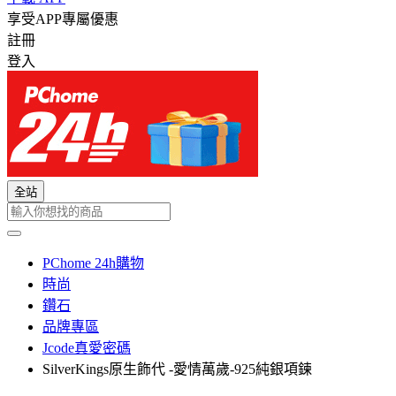
享受APP專屬優惠
註冊
登入
全站
PChome 24h購物
時尚
鑽石
品牌專區
Jcode真愛密碼
SilverKings原生飾代 -愛情萬歲-925純銀項鍊