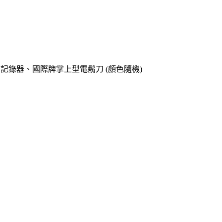
o專用記錄器、國際牌掌上型電鬍刀 (顏色隨機)