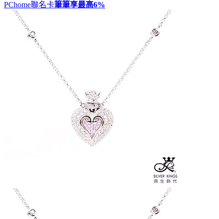
PChome聯名卡
筆筆享最高
6%