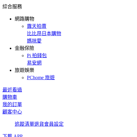
綜合服務
網路購物
露天拍賣
比比昂日本購物
媽咪愛
金融保險
Pi 拍錢包
易安網
旅遊娛樂
PChome 旅遊
最近看過
購物車
我的訂單
顧客中心
追蹤清單
退貨
會員設定
下載 APP