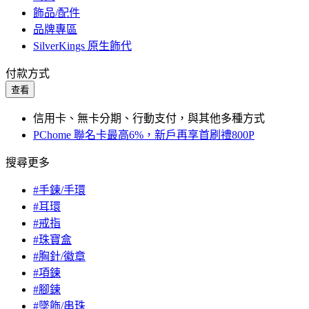
飾品/配件
品牌專區
SilverKings 原生飾代
付款方式
查看
信用卡、無卡分期、行動支付，與其他多種方式
PChome 聯名卡最高6%，新戶再享首刷禮800P
搜尋更多
#手鍊/手環
#耳環
#戒指
#珠寶盒
#胸針/徽章
#項鍊
#腳鍊
#墜飾/串珠