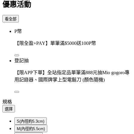
優惠活動
看全部
P幣
【限全盈+PAY】單筆滿$5000送100P幣
登記抽
【限APP下單】全站指定品單筆滿888元抽Mio gogoro專
用記錄器、國際牌掌上型電鬍刀 (顏色隨機)
規格
選擇
S(內徑約5.3cm)
M(內徑約5.5cm)