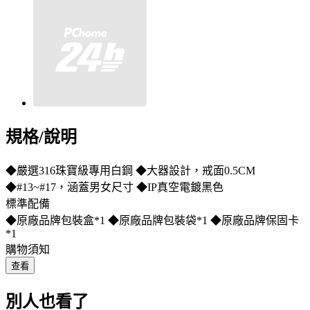
規格/說明
◆嚴選316珠寶級專用白鋼 ◆大器設計，戒面0.5CM
◆#13~#17，涵蓋男女尺寸 ◆IP真空電鍍黑色
標準配備
◆原廠品牌包裝盒*1 ◆原廠品牌包裝袋*1 ◆原廠品牌保固卡
*1
購物須知
查看
別人也看了