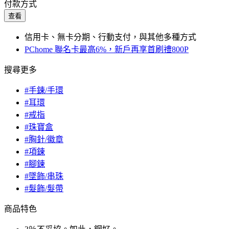
付款方式
查看
信用卡、無卡分期、行動支付，與其他多種方式
PChome 聯名卡最高6%，新戶再享首刷禮800P
搜尋更多
#手鍊/手環
#耳環
#戒指
#珠寶盒
#胸針/徽章
#項鍊
#腳鍊
#墜飾/串珠
#髮飾/髮帶
商品特色