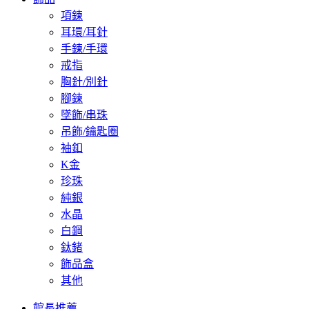
項鍊
耳環/耳針
手鍊/手環
戒指
胸針/別針
腳鍊
墜飾/串珠
吊飾/鑰匙圈
袖釦
K金
珍珠
純銀
水晶
白鋼
鈦鍺
飾品盒
其他
館長推薦