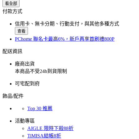
看全部
付款方式
信用卡、無卡分期、行動支付，與其他多種方式
查看
PChome 聯名卡最高6%，新戶再享首刷禮800P
配送資訊
廠商出貨
本商品不受24h到貨限制
可宅配到府
飾品/配件
Top 30 推薦
活動專區
AIGLE 限時下殺88折
TiMISA結帳8折