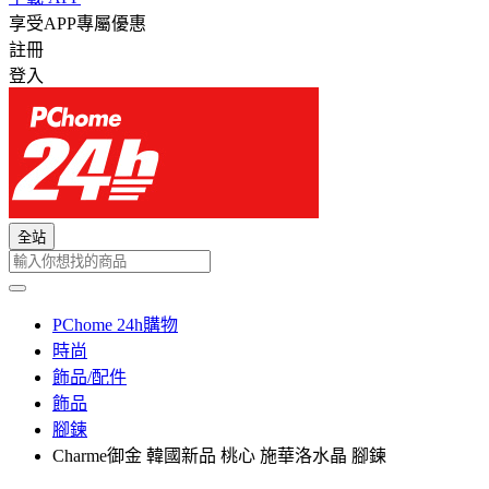
享受APP專屬優惠
註冊
登入
全站
PChome 24h購物
時尚
飾品/配件
飾品
腳鍊
Charme御金 韓國新品 桃心 施華洛水晶 腳鍊