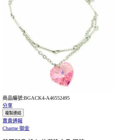
商品編號:BGACK4-A46552495
分享
複製連結
賣貴通報
Charme 御金