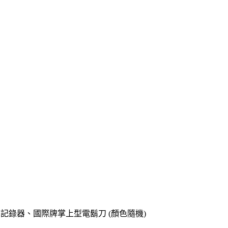
o專用記錄器、國際牌掌上型電鬍刀 (顏色隨機)