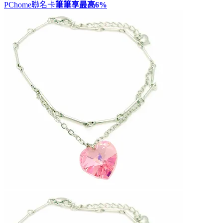
PChome聯名卡
筆筆享最高
6%