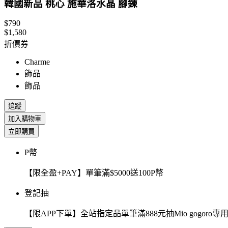
韓國新品 桃心 施華洛水晶 腳鍊
$790
$1,580
折價券
Charme
飾品
飾品
追蹤
加入購物車
立即購買
P幣
【限全盈+PAY】單筆滿$5000送100P幣
登記抽
【限APP下單】全站指定品單筆滿888元抽Mio gogor