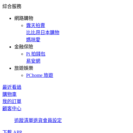
綜合服務
網路購物
露天拍賣
比比昂日本購物
媽咪愛
金融保險
Pi 拍錢包
易安網
旅遊娛樂
PChome 旅遊
最近看過
購物車
我的訂單
顧客中心
追蹤清單
退貨
會員設定
下載 APP