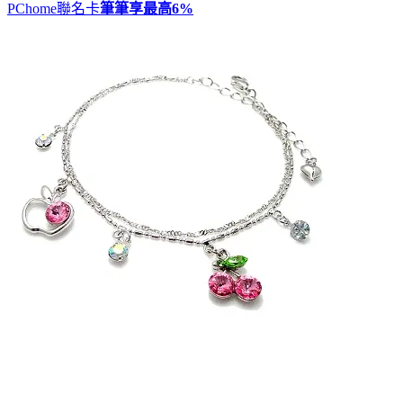
PChome聯名卡
筆筆享最高
6%