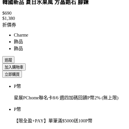
韓國新品 夏日水果風 方晶鋯石 腳鍊
$690
$1,380
折價券
Charme
飾品
飾品
追蹤
加入購物車
立即購買
P幣
星展PChome聯名卡8/6 週四加碼回饋P幣2% (無上限)
P幣
【限全盈+PAY】單筆滿$5000送100P幣