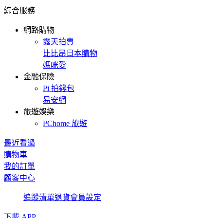
綜合服務
網路購物
露天拍賣
比比昂日本購物
媽咪愛
金融保險
Pi 拍錢包
易安網
旅遊娛樂
PChome 旅遊
最近看過
購物車
我的訂單
顧客中心
追蹤清單
退貨
會員設定
下載 APP