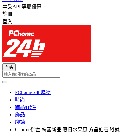
享受APP專屬優惠
註冊
登入
全站
PChome 24h購物
時尚
飾品/配件
飾品
腳鍊
Charme御金 韓國新品 夏日水果風 方晶鋯石 腳鍊