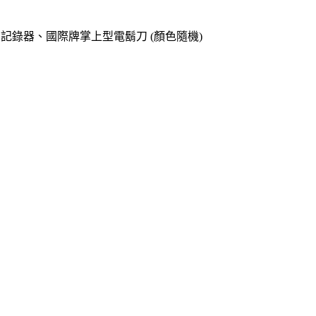
o專用記錄器、國際牌掌上型電鬍刀 (顏色隨機)