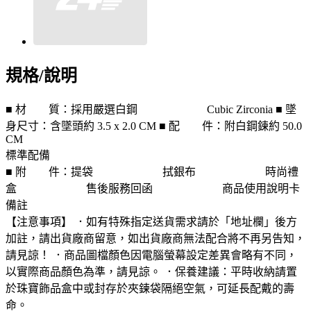
規格/說明
■ 材 質：採用嚴選白鋼 Cubic Zirconia ■ 墜
身尺寸：含墜頭約 3.5 x 2.0 CM ■ 配 件：附白鋼鍊約 50.0
CM
標準配備
■ 附 件：提袋 拭銀布 時尚禮
盒 售後服務回函 商品使用說明卡
備註
【注意事項】 ．如有特殊指定送貨需求請於「地址欄」後方
加註，請出貨廠商留意，如出貨廠商無法配合將不再另告知，
請見諒！ ．商品圖檔顏色因電腦螢幕設定差異會略有不同，
以實際商品顏色為準，請見諒。 ．保養建議：平時收納請置
於珠寶飾品盒中或封存於夾鍊袋隔絕空氣，可延長配戴的壽
命。