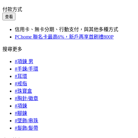
付款方式
查看
信用卡、無卡分期、行動支付，與其他多種方式
PChome 聯名卡最高6%，新戶再享首刷禮800P
搜尋更多
#項鍊 男
#手鍊/手環
#耳環
#戒指
#珠寶盒
#胸針/徽章
#項鍊
#腳鍊
#墜飾/串珠
#髮飾/髮帶