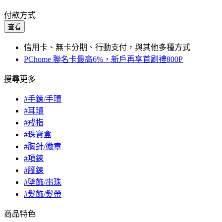
付款方式
查看
信用卡、無卡分期、行動支付，與其他多種方式
PChome 聯名卡最高6%，新戶再享首刷禮800P
搜尋更多
#手鍊/手環
#耳環
#戒指
#珠寶盒
#胸針/徽章
#項鍊
#腳鍊
#墜飾/串珠
#髮飾/髮帶
商品特色