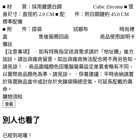
■ 材 質：採用嚴選白鋼 Cubic Zirconia ■ 墜
身尺寸：直徑約 2.0 CM ■ 配 件：附白鋼鏈約 45.0 CM
標準配備
■ 附 件：提袋 拭銀布 時尚禮
盒 售後服務回函 商品使用說明卡
備註
【注意事項】 ．如有特殊指定送貨需求請於「地址欄」後方
加註，請出貨廠商留意，如出貨廠商無法配合將不再另告知，
請見諒！ ．商品圖檔顏色因電腦螢幕設定差異會略有不同，
以實際商品顏色為準，請見諒。 ．保養建議：平時收納請置
於珠寶飾品盒中或封存於夾鍊袋隔絕空氣，可延長配戴的壽
命。
購物須知
查看
別人也看了
已經到底囉！