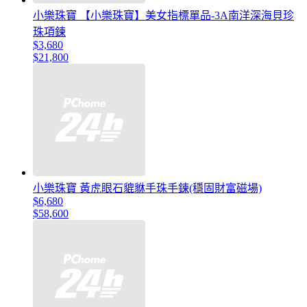
小樂珠寶 【小樂珠寶】美女指標單品-3A南洋深海貝珍
珠項鍊
$3,680
$21,800
小樂珠寶 黃虎眼石貔貅手珠手鍊(穩固財富磁場)
$6,680
$58,600