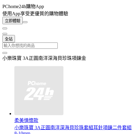
PChome24h購物App
使用App享受更優質的購物體驗
立即體驗
全站
小樂珠寶 3A正圓南洋深海貝珍珠項鍊金
柔美情懷款
小樂珠寶 3A正圓南洋深海貝珍珠套組耳針項鍊二件套組
8-10mm