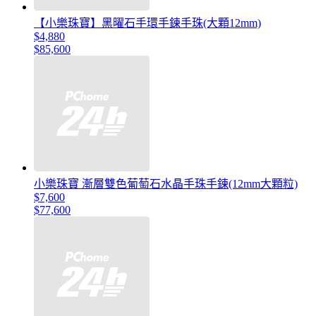
【小樂珠寶】黑曜石手環手鍊手珠(大顆12mm)
$4,880
$85,600
小樂珠寶 漸層雙色葡萄石水晶手珠手鍊(12mm大顆粒)
$7,600
$77,600