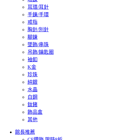
耳環/耳針
手鍊/手環
戒指
胸針/別針
腳鍊
墜飾/串珠
吊飾/鑰匙圈
袖釦
K金
珍珠
純銀
水晶
白鋼
鈦鍺
飾品盒
其他
館長推薦
CF鑽飾 限時8折