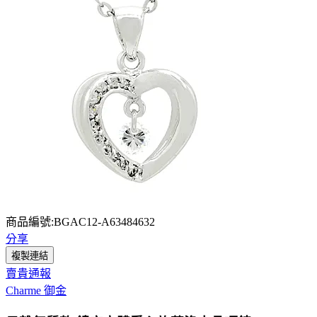
商品編號:BGAC12-A63484632
分享
複製連結
賣貴通報
Charme 御金