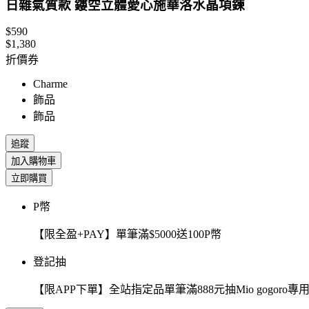
日雜氣質款 鏤空立體愛心施華洛水晶項鍊
$590
$1,380
折價券
Charme
飾品
飾品
追蹤
加入購物車
立即購買
P幣
【限全盈+PAY】單筆滿$5000送100P幣
登記抽
【限APP下單】全站指定品單筆滿888元抽Mio gogor