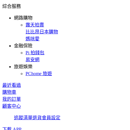
綜合服務
網路購物
露天拍賣
比比昂日本購物
媽咪愛
金融保險
Pi 拍錢包
易安網
旅遊娛樂
PChome 旅遊
最近看過
購物車
我的訂單
顧客中心
追蹤清單
退貨
會員設定
下載 APP