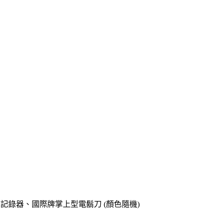
o專用記錄器、國際牌掌上型電鬍刀 (顏色隨機)