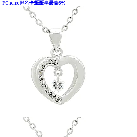
PChome聯名卡
筆筆享最高
6%