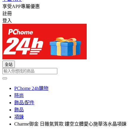
享受APP專屬優惠
註冊
登入
全站
PChome 24h購物
時尚
飾品/配件
飾品
項鍊
Charme御金 日雜氣質款 鏤空立體愛心施華洛水晶項鍊