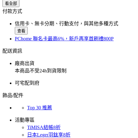
看全部
付款方式
信用卡、無卡分期、行動支付，與其他多種方式
查看
PChome 聯名卡最高6%，新戶再享首刷禮800P
配送資訊
廠商出貨
本商品不受24h到貨限制
可宅配到府
飾品/配件
Top 30 推薦
活動專區
TiMISA結帳8折
日本Leger羽鈦享8折