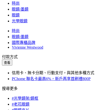
時尚
眼鏡/墨鏡
眼鏡
光學眼鏡
時尚
眼鏡/墨鏡
國際專櫃品牌
Vivienne Westwood
付款方式
查看
信用卡、無卡分期、行動支付，與其他多種方式
PChome 聯名卡最高6%，新戶再享首刷禮800P
搜尋更多
#光學鏡架/鏡框
#老花眼鏡