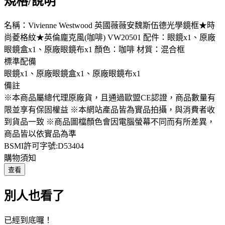
規格/說明
名稱：Vivienne Westwood 英國薇薇安魏斯伍德光學鏡框★時
尚菱格紋★英倫龐克風(咖啡) VW20501 配件：眼鏡x1、原廠
眼鏡盒x1、原廠眼鏡布x1 顏色：咖啡 材質：混合框
標準配備
眼鏡x1、原廠眼鏡盒x1、原廠眼鏡布x1
備註
※本商品屬總代理原廠貨，且通過歐盟CE認證，商品數量有
限並享有保固權益 ※本網站產品皆為實品拍攝，與消費者收
到貨品一致 ※商品圖檔顏色會因電腦螢幕不同而有所差異，
商品皆以依實品為準
BSMI許可字號:D53404
購物須知
查看
別人也看了
已經到底囉！