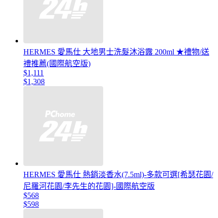
HERMES 愛馬仕 大地男士洗髮沐浴露 200ml ★禮物/送
禮推薦(國際航空版)
$1,111
$1,308
HERMES 愛馬仕 熱銷淡香水(7.5ml)-多款可選[希瑟花園/
尼羅河花園/李先生的花園]-國際航空版
$568
$598