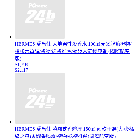
HERMES 愛馬仕 大地男性淡香水 100ml★父親節禮物/
柑橘木質調/禮物/送禮推薦/暢銷人氣經典香 (國際航空
版)
$1,799
$2,117
HERMES 愛馬仕 噴霧式香體液 150ml 兩款任選(大地/橘
綠之泉)★體香噴霧/禮物/送禮推薦(國際航空版)