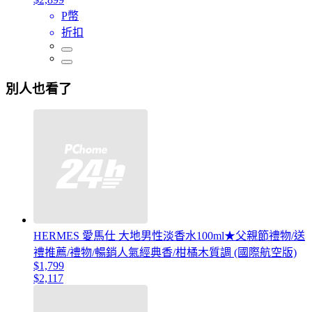
P幣
折扣
別人也看了
HERMES 愛馬仕 大地男性淡香水100ml★父親節禮物/送
禮推薦/禮物/暢銷人氣經典香/柑橘木質調 (國際航空版)
$1,799
$2,117