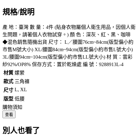
規格/說明
產 地：臺灣 數 量：4件 (貼身衣物屬個人衛生用品，因個人衛
生問題，請著個人衣物試穿。) 顏 色：深灰、紅、黑、咖啡
◆混色銷售隨機出貨 尺寸： L／腰圍76cm~84cm(版型偏小約
市售M號大小) XL/腰圍84cm~94cm(版型偏小約市售L號大小)
3L/腰圍94cm~104cm(版型偏小約市售LL號大小) 材 質：雲彩
紗92%/OP8% 保存方式：置於乾燥處 編 號：9288913L-4
材質
嫘縈
款式
三角褲
L, XL
尺寸
版型
低腰
購物須知
查看
別人也看了