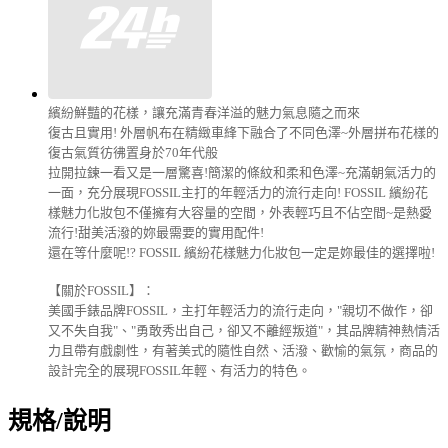
繽紛鮮豔的花樣，讓充滿青春洋溢的魅力氣息隨之而來
復古且實用! 外層帆布在精緻車綘下融合了不同色澤~外層拼布花樣的
復古氣質彷彿置身於70年代般
拉開拉鍊一看又是一層驚喜!簡潔的條紋和柔和色澤~充滿朝氣活力的
一面，充分展現FOSSIL主打的年輕活力的流行走向! FOSSIL 繽紛花
樣魅力化妝包不僅擁有大容量的空間，外表輕巧且不佔空間~是熱愛
流行!甜美活潑的妳最需要的實用配件!
還在等什麼呢!? FOSSIL 繽紛花樣魅力化妝包一定是妳最佳的選擇啦!
【關於FOSSIL】：
美國手錶品牌FOSSIL，主打年輕活力的流行走向，"親切不做作，卻
又不失自我"、"勇敢秀出自己，卻又不離經叛道"，其品牌精神熱情活
力且帶有戲劇性，有著美式的隨性自然、活潑、歡愉的氣氛，商品的
設計完全的展現FOSSIL年輕、有活力的特色。
規格/說明