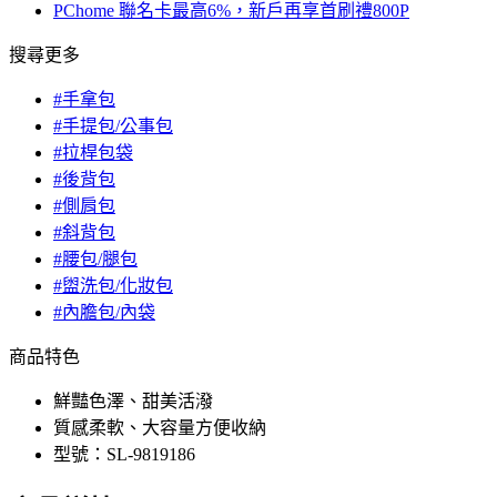
PChome 聯名卡最高6%，新戶再享首刷禮800P
搜尋更多
#手拿包
#手提包/公事包
#拉桿包袋
#後背包
#側肩包
#斜背包
#腰包/腿包
#盥洗包/化妝包
#內膽包/內袋
商品特色
鮮豔色澤、甜美活潑
質感柔軟、大容量方便收納
型號：SL-9819186