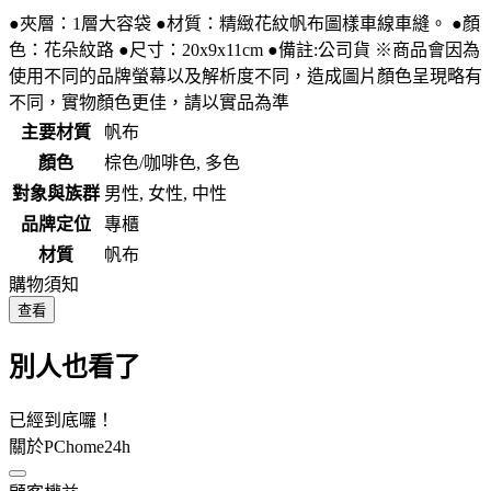
●夾層：1層大容袋 ●材質：精緻花紋帆布圖樣車線車縫。 ●顏
色：花朵紋路 ●尺寸：20x9x11cm ●備註:公司貨 ※商品會因為
使用不同的品牌螢幕以及解析度不同，造成圖片顏色呈現略有
不同，實物顏色更佳，請以實品為準
主要材質
帆布
顏色
棕色/咖啡色, 多色
對象與族群
男性, 女性, 中性
品牌定位
專櫃
材質
帆布
購物須知
查看
別人也看了
已經到底囉！
關於PChome24h