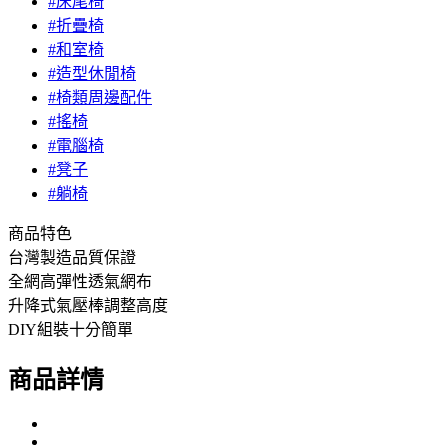
#床尾椅
#折疊椅
#和室椅
#造型休閒椅
#椅類周邊配件
#搖椅
#電腦椅
#凳子
#躺椅
商品特色
台灣製造品質保證
全網高彈性透氣網布
升降式氣壓棒調整高度
DIY組裝十分簡單
商品詳情