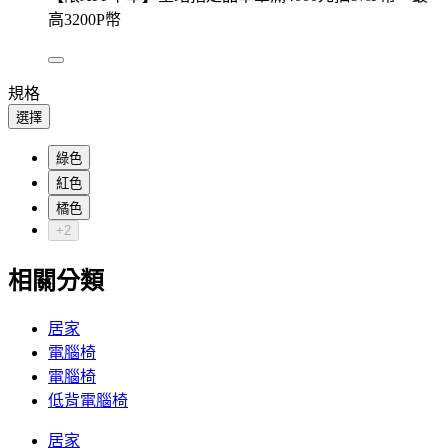
高3200P幣
規格
選擇
綠色
紅色
橘色
+2
相關分類
居家
電腦椅
電腦椅
低背電腦椅
居家