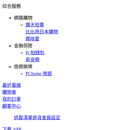
綜合服務
網路購物
露天拍賣
比比昂日本購物
媽咪愛
金融保險
Pi 拍錢包
易安網
旅遊娛樂
PChome 旅遊
最近看過
購物車
我的訂單
顧客中心
追蹤清單
退貨
會員設定
下載 APP