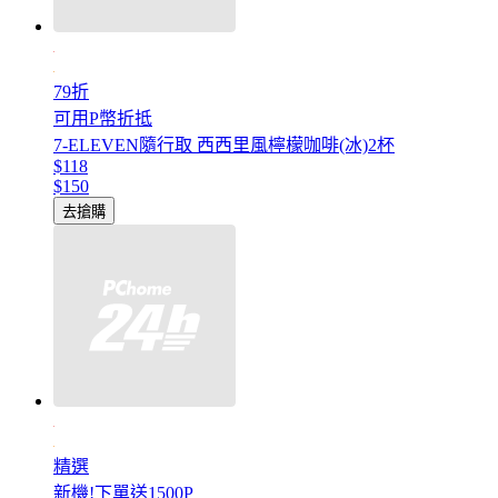
79折
可用P幣折抵
7-ELEVEN隨行取 西西里風檸檬咖啡(冰)2杯
$118
$150
去搶購
精選
新機!下單送1500P