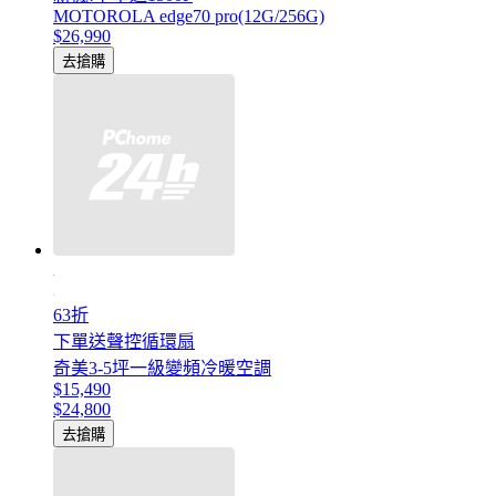
MOTOROLA edge70 pro(12G/256G)
$26,990
去搶購
63折
下單送聲控循環扇
奇美3-5坪一級變頻冷暖空調
$15,490
$24,800
去搶購