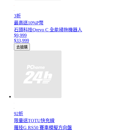
3折
最高送10%P幣
石頭科技Qrevo C 全能掃拖機器人
$9,999
$33,999
去搶購
92折
限量送TOTU快充線
羅技G RS50 賽車模擬方向盤