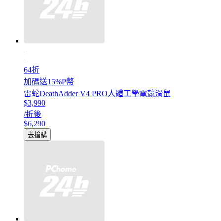
64折
加碼送15%P幣
雷蛇DeathAdder V4 PRO人體工學電競滑鼠
$3,990
/折後
$6,290
去搶購