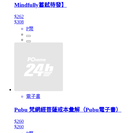
Mindfully蓄弒待發】
$262
$308
P幣
電子書
Pubu 梵網經菩薩戒本彙解（Pubu電子書）
$260
$260