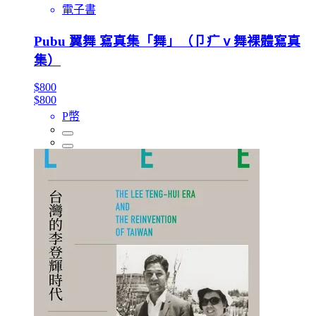
電子書
Pubu 翼舞 寫真集「舞」（卩疒ⅴ舞裸體寫真
集）
$800
$800
P幣