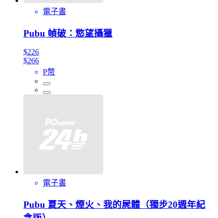
電子書
Pubu 幀破：慾望攝獵
$226
$266
P幣
電子書
Pubu 夏天、煙火、我的屍體（獨步20週年紀
念版）