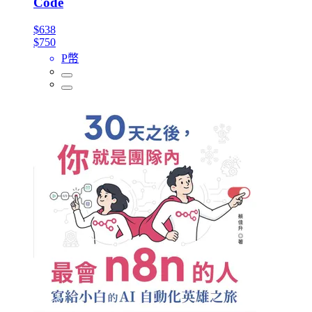
Code
$638
$750
P幣