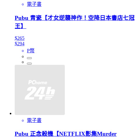
電子書
Pubu 青瓷【才女逆襲神作！空降日本書店七冠
王】
$265
$294
P幣
電子書
Pubu 正念殺機【NETFLIX影集Murder