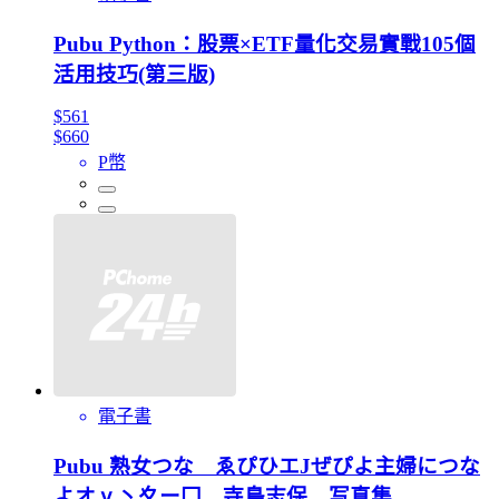
Pubu Python：股票×ETF量化交易實戰105個
活用技巧(第三版)
$561
$660
P幣
電子書
Pubu 熟女つな ゑぴひエJぜぴよ主婦につな
よオⅴ丶夊ー冂 寺島志保 写真集