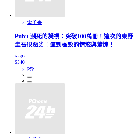
電子書
Pubu 瀕死的凝視：突破100萬冊！這次的東野
圭吾很惡劣！瘋到極致的情慾與驚悚！
$299
$340
P幣