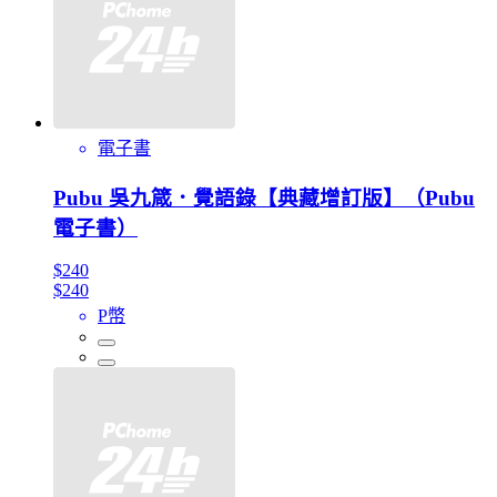
電子書
Pubu 吳九箴．覺語錄【典藏增訂版】（Pubu
電子書）
$240
$240
P幣