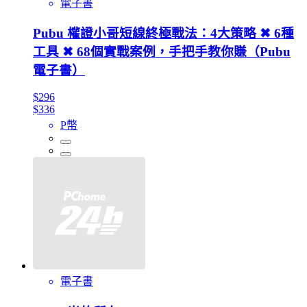
電子書
Pubu 權證小哥短線終極戰法：4大策略 ✖ 6種
工具 ✖ 68個實戰案例，手把手教你賺（Pubu
電子書）
$296
$336
P幣
電子書