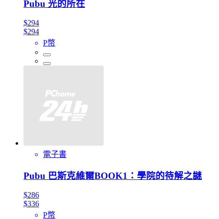
Pubu 光的所在
$294
$294
P幣
電子書
Pubu 巴斯克維爾BOOK1：學院的待解之謎
$286
$336
P幣