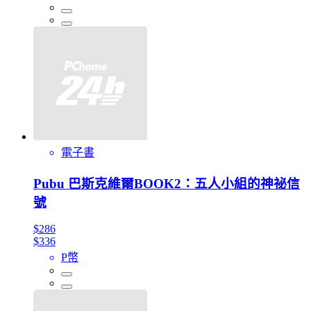
電子書
Pubu 巴斯克維爾BOOK2：五人小組的神祕信
號
$286
$336
P幣