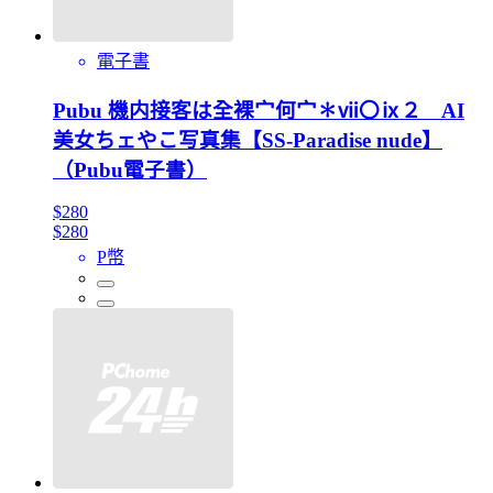
電子書
Pubu 機内接客は全裸宀何宀✽ⅶ〇ⅸ２ AI
美女ちェやこ写真集【SS-Paradise nude】
（Pubu電子書）
$280
$280
P幣