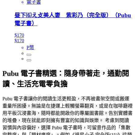
電子書
昼下⑹え攴美人妻 紫彩乃（完全版）（Pubu
電子書）
$170
$170
P幣
Pubu 電子書精選：隨身帶著走，通勤閱
讀、生活充電零負擔
Pubu 電子書讓你的閱讀生活更輕盈，不再被書架空間或搬運
重量所困擾。無論是在捷運上輕觸螢幕翻頁，或是在咖啡廳裡
用平板沉浸書海，隨時都能開啟你的專屬圖書館。告別實體書
的堆疊，現在就能即刻擁有豐富的知識與娛樂。 考慮到閱讀
習慣與內容偏好，選擇 Pubu 電子書時，可留意作品的「集數
完整度」與「題材廣度」。例如《福星小子 完全版(15)》這類