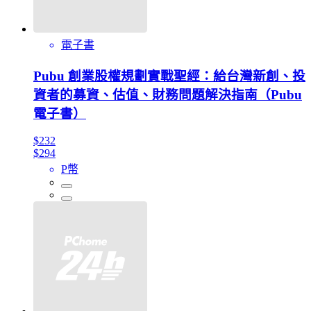
電子書
Pubu 創業股權規劃實戰聖經：給台灣新創、投
資者的募資、估值、財務問題解決指南（Pubu
電子書）
$232
$294
P幣