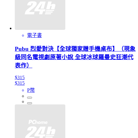
電子書
Pubu 烈愛對決【全球獨家贈手機桌布】（現象
級同名電視劇原著小說 全球冰球羅曼史狂潮代
表作）
$315
$315
P幣