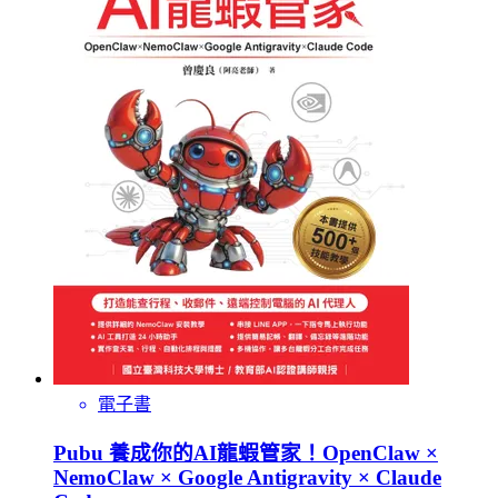
電子書
Pubu 養成你的AI龍蝦管家！OpenClaw ×
NemoClaw × Google Antigravity × Claude