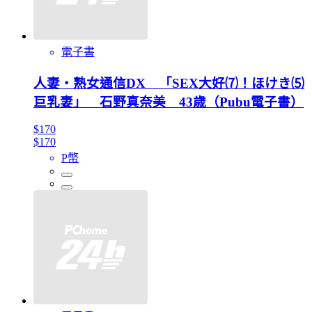
電子書
人妻・熟女通信DX 「SEX大好⑺！ほけき⑸
巨乳妻」 石野真奈美 43歳（Pubu電子書）
$170
$170
P幣