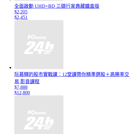
全面啟動 UHD+BD 三碟行家典藏鐵盒版
$2,205
$2,451
阮慕驊的股市實戰課：12堂課帶你精準選股＋高勝率交
易 影音課程
$7,888
$12,800