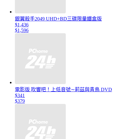
銀翼殺手2049 UHD+BD三碟限量鐵盒版
$1,436
$1,596
電影版 吹響吧！上低音號∼莉茲與青鳥 DVD
$341
$379