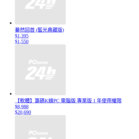
驀然回首 (藍光典藏版)
$1,395
$1,550
【軟體】籌碼K線PC 電腦版 專業版 1 年使用權限
$8,988
$20,690