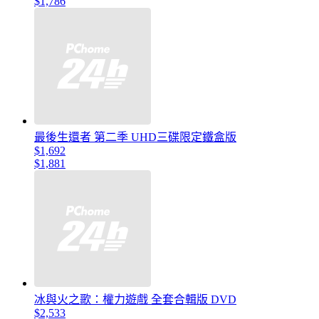
$1,786
最後生還者 第二季 UHD三碟限定鐵盒版
$1,692
$1,881
冰與火之歌：權力遊戲 全套合輯版 DVD
$2,533