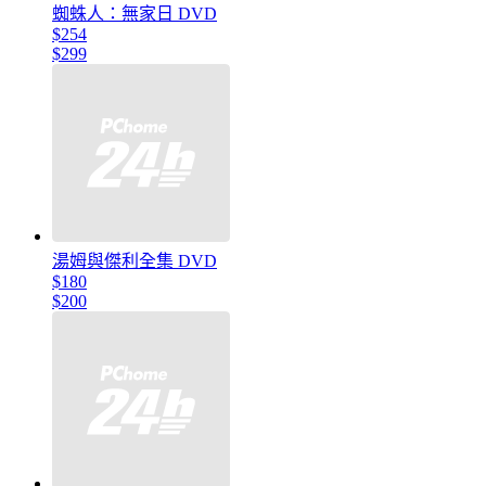
蜘蛛人：無家日 DVD
$254
$299
湯姆與傑利全集 DVD
$180
$200