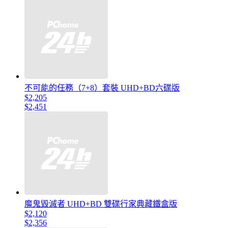
不可能的任務（7+8）套裝 UHD+BD六碟版
$2,205
$2,451
魔鬼毀滅者 UHD+BD 雙碟行家典藏鐵盒版
$2,120
$2,356