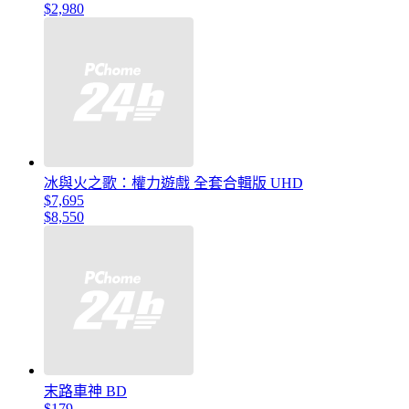
$2,980
冰與火之歌：權力遊戲 全套合輯版 UHD
$7,695
$8,550
末路車神 BD
$179