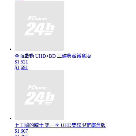
全面啟動 UHD+BD 三碟典藏鐵盒版
$1,521
$1,691
七王國的騎士 第一季 UHD雙碟限定鐵盒版
$1,607