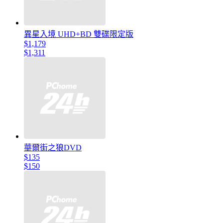
異星入境 UHD+BD 雙碟限定版
$1,179
$1,311
華爾街之狼DVD
$135
$150