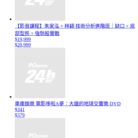
【影音課程】朱家泓 × 林穎 技術分析進階班｜缺口 × 底
部型態 × 強勢股實戰
$19,999
$20,999
車庫娛樂 電影哆啦A夢：大雄的地球交響樂 DVD
$341
$379