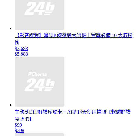
【影音課程】籌碼K線選股大師班｜實戰必備 10 大滾錢
術
$3,688
$5,888
主動式ETF好禮序號卡－APP 14天使用權限【軟體好禮
序號卡】
$99
$298