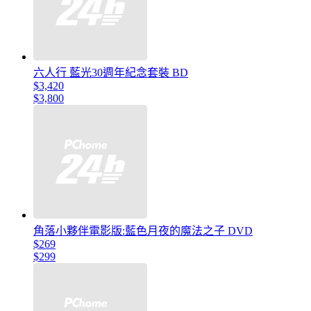
六人行 藍光30週年紀念套裝 BD
$3,420
$3,800
角落小夥伴電影版:藍色月夜的魔法之子 DVD
$269
$299