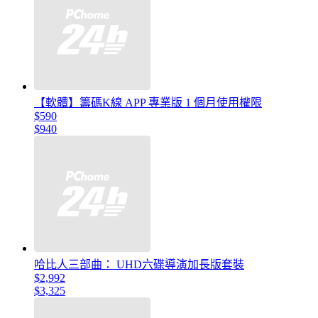
【軟體】籌碼K線 APP 專業版 1 個月使用權限
$590
$940
哈比人三部曲： UHD六碟導演加長版套裝
$2,992
$3,325