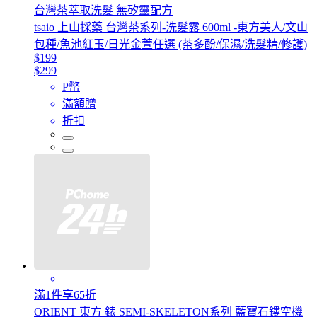
台灣茶萃取洗髮 無矽靈配方
tsaio 上山採藥 台灣茶系列-洗髮露 600ml -東方美人/文山
包種/魚池紅玉/日光金萱任選 (茶多酚/保濕/洗髮精/修護)
$199
$299
P幣
滿額贈
折扣
滿1件享65折
ORIENT 東方 錶 SEMI-SKELETON系列 藍寶石鏤空機