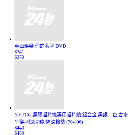
車庫娛樂 你的名字 DVD
$341
$379
YYTCG 黑膠唱片機專用唱片鎮 鋁合金 黑銀二色 含水
平儀/測速功能/防滑棉墊 (70-406)
$440
$489