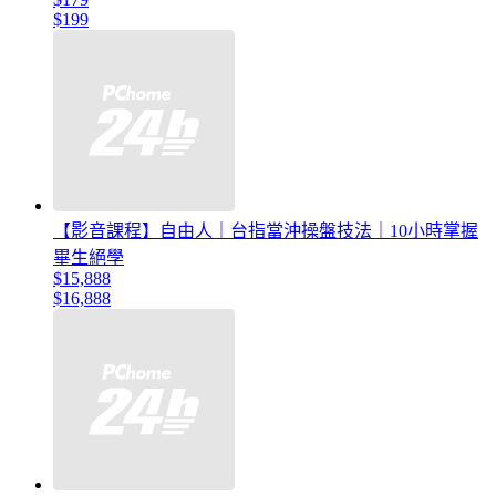
$199
【影音課程】自由人｜台指當沖操盤技法｜10小時掌握
畢生絕學
$15,888
$16,888