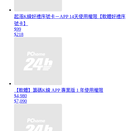
起漲K線好禮序號卡－APP 14天使用權限【軟體好禮序
號卡】
$99
$218
【軟體】籌碼K線 APP 專業版 1 年使用權限
$4,980
$7,090