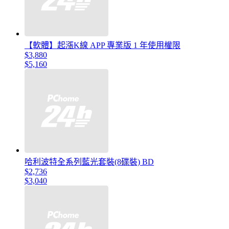
【軟體】起漲K線 APP 專業版 1 年使用權限
$3,880
$5,160
哈利波特全系列藍光套裝(8碟裝) BD
$2,736
$3,040