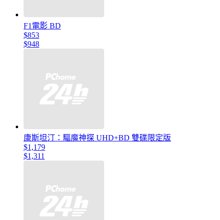
F1電影 BD
$853
$948
康斯坦汀：驅魔神探 UHD+BD 雙碟限定版
$1,179
$1,311