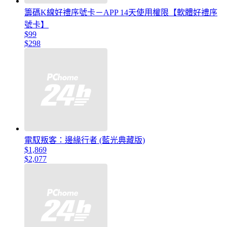
籌碼K線好禮序號卡－APP 14天使用權限【軟體好禮序
號卡】
$99
$298
電馭叛客：邊緣行者 (藍光典藏版)
$1,869
$2,077