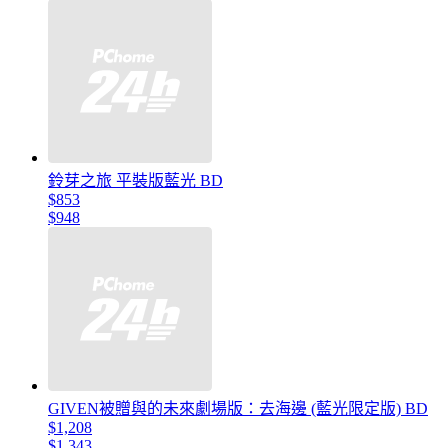
鈴芽之旅 平裝版藍光 BD
$853
$948
GIVEN被贈與的未來劇場版：去海邊 (藍光限定版) BD
$1,208
$1,343