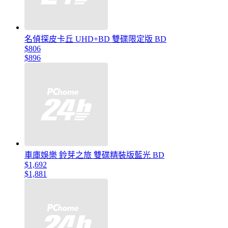
名偵探皮卡丘 UHD+BD 雙碟限定版 BD
$806
$896
車庫娛樂 鈴芽之旅 雙碟精裝版藍光 BD
$1,692
$1,881