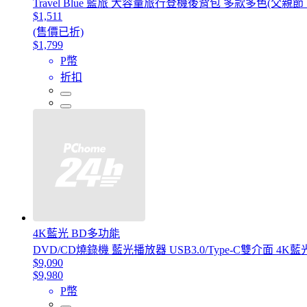
Travel Blue 藍旅 大容量旅行登機後背包 多款多色
$1,511
(售價已折)
$1,799
P幣
折扣
4K藍光 BD多功能
DVD/CD燒錄機 藍光播放器 USB3.0/Type-C雙介面 
$9,090
$9,980
P幣