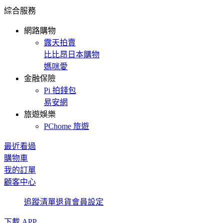
綜合服務
網路購物
露天拍賣
比比昂日本購物
媽咪愛
金融保險
Pi 拍錢包
易安網
旅遊娛樂
PChome 旅遊
最近看過
購物車
我的訂單
顧客中心
追蹤清單
退貨
會員設定
下載 APP