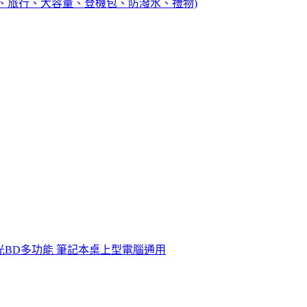
(父親節、旅行、大容量、登機包、防潑水、禮物)
4K藍光BD多功能 筆記本桌上型電腦通用