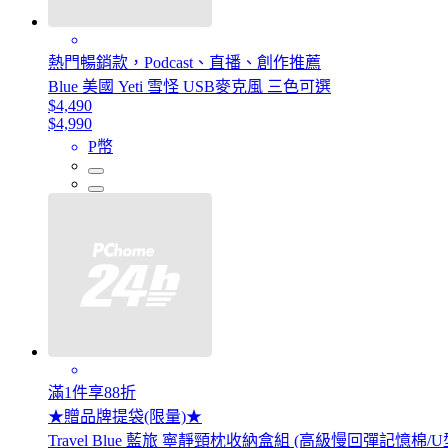
熱門暢銷款，Podcast、直播、創作推薦
Blue 美國 Yeti 雪怪 USB麥克風 三色可選
$4,490
$4,990
P幣
滿1件享88折
★贈品牌提袋(限量)★
Travel Blue 藍旅 寧靜頸枕收納盒組 (高級慢回彈記憶棉