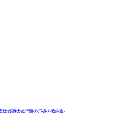
/U型枕/護頸枕/旅行頸枕/飛機枕/收納盒)