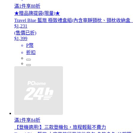
滿1件享88折
★贈品牌提袋(限量)★
Travel Blue 藍旅 極致禮盒組(內含寧靜頸枕、頸枕收納盒
$1,231
(售價已折)
$1,399
P幣
折扣
滿1件享84折
【登機適用!】三款登機包，旅程輕鬆不費力