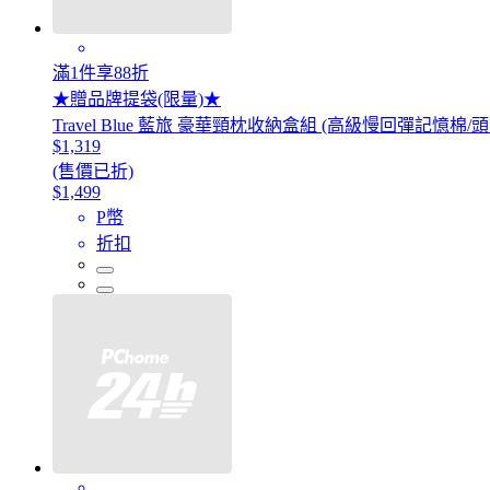
滿1件享88折
★贈品牌提袋(限量)★
Travel Blue 藍旅 豪華頸枕收納盒組 (高級慢回彈記憶棉
$1,319
(售價已折)
$1,499
P幣
折扣