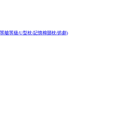
/頭等艙等級/U型枕/記憶棉頸枕/追劇)