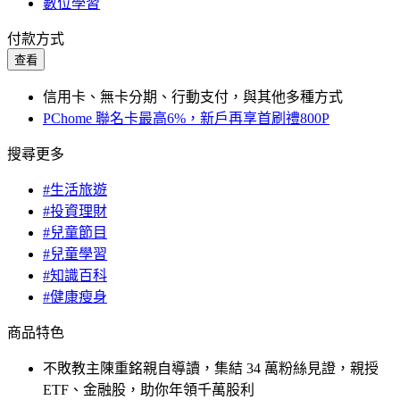
數位學習
付款方式
查看
信用卡、無卡分期、行動支付，與其他多種方式
PChome 聯名卡最高6%，新戶再享首刷禮800P
搜尋更多
#生活旅遊
#投資理財
#兒童節目
#兒童學習
#知識百科
#健康瘦身
商品特色
不敗教主陳重銘親自導讀，集結 34 萬粉絲見證，親授
ETF、金融股，助你年領千萬股利